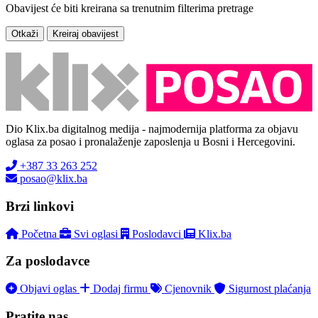
Obavijest će biti kreirana sa trenutnim filterima pretrage
Otkaži
Kreiraj obavijest
Dio Klix.ba digitalnog medija - najmodernija platforma za objavu
oglasa za posao i pronalaženje zaposlenja u Bosni i Hercegovini.
+387 33 263 252
posao@klix.ba
Brzi linkovi
Početna
Svi oglasi
Poslodavci
Klix.ba
Za poslodavce
Objavi oglas
Dodaj firmu
Cjenovnik
Sigurnost plaćanja
Pratite nas