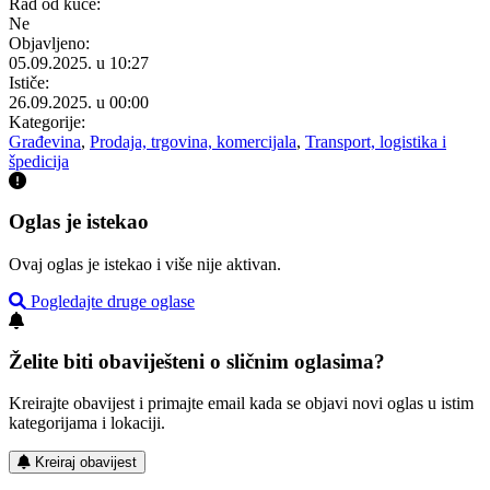
Rad od kuće:
Ne
Objavljeno:
05.09.2025. u 10:27
Ističe:
26.09.2025. u 00:00
Kategorije:
Građevina
,
Prodaja, trgovina, komercijala
,
Transport, logistika i
špedicija
Oglas je istekao
Ovaj oglas je istekao i više nije aktivan.
Pogledajte druge oglase
Želite biti obaviješteni o sličnim oglasima?
Kreirajte obavijest i primajte email kada se objavi novi oglas u istim
kategorijama i lokaciji.
Kreiraj obavijest