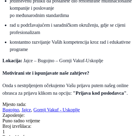
jedinstvenu priliku da postanete dio renomirane multinacionalne
kompanije i poslovanje
po međunarodnim standardima
rad u podržavajućem i saradničkom okruženju, gdje se cijeni
profesionalizam
konstantno razvijanje Vaših kompetencija kroz rad i edukativne
programe
Lokacija:
Jajce – Bugojno – Gornji Vakuf-Uskoplje
Motivirani ste i ispunjavate naše zahtjeve?
Onda s nestrpljenjem očekujemo Vašu prijavu putem našeg online
obrasca za prijavu klikom na opciju:
"Prijava kod poslodavca"
.
Mjesto rada:
Bugojno
,
Jajce
,
Gornji Vakuf - Uskoplje
Zaposlenje:
Puno radno vrijeme
Broj izvršilaca:
1