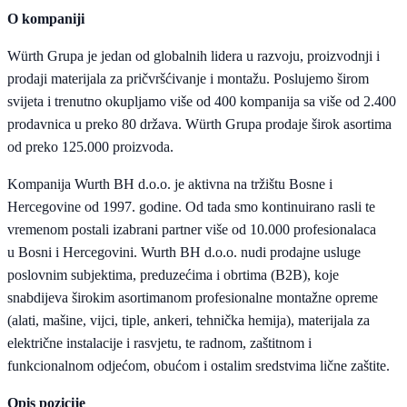
O kompaniji
Würth Grupa je jedan od globalnih lidera u razvoju, proizvodnji i
prodaji materijala za pričvršćivanje i montažu. Poslujemo širom
svijeta i trenutno okupljamo više od 400 kompanija sa više od 2.400
prodavnica u preko 80 država. Würth Grupa prodaje širok asortima
od preko 125.000 proizvoda.
Kompanija Wurth BH d.o.o. je aktivna na tržištu Bosne i
Hercegovine od 1997. godine. Od tada smo kontinuirano rasli te
vremenom postali izabrani partner više od 10.000 profesionalaca
u Bosni i Hercegovini. Wurth BH d.o.o. nudi prodajne usluge
poslovnim subjektima, preduzećima i obrtima (B2B), koje
snabdijeva širokim asortimanom profesionalne montažne opreme
(alati, mašine, vijci, tiple, ankeri, tehnička hemija), materijala za
električne instalacije i rasvjetu, te radnom, zaštitnom i
funkcionalnom odjećom, obućom i ostalim sredstvima lične zaštite.
Opis pozicije