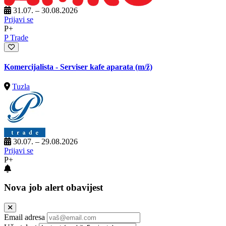
31.07. – 30.08.2026
Prijavi se
P+
P Trade
Komercijalista - Serviser kafe aparata
(m/ž)
Tuzla
30.07. – 29.08.2026
Prijavi se
P+
Nova job alert obavijest
Email adresa