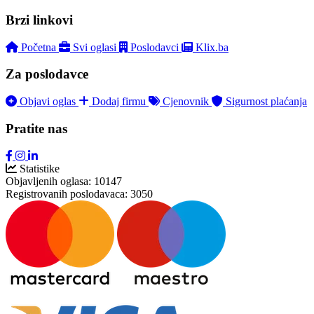
Brzi linkovi
Početna
Svi oglasi
Poslodavci
Klix.ba
Za poslodavce
Objavi oglas
Dodaj firmu
Cjenovnik
Sigurnost plaćanja
Pratite nas
Statistike
Objavljenih oglasa:
10147
Registrovanih poslodavaca:
3050