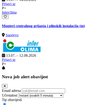
Prijavi se
P+
Interclima
Monteri centralnog grijanja i plinskih instalacija (m)
Sarajevo
13.07. – 12.08.2026
Prijavi se
P+
Nova job alert obavijest
Email adresa
Učestalost
Tip obavijesti