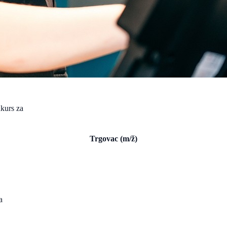
nkurs za
Trgovac (m/ž)
a