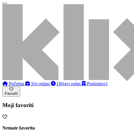
Početna
Svi oglasi
Objavi oglas
Poslodavci
Favoriti
Moji favoriti
Nemate favorita