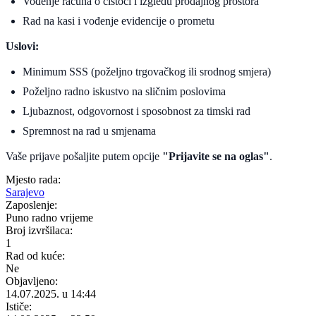
Vođenje računa o čistoći i izgledu prodajnog prostora
Rad na kasi i vođenje evidencije o prometu
Uslovi:
Minimum SSS (poželjno trgovačkog ili srodnog smjera)
Poželjno radno iskustvo na sličnim poslovima
Ljubaznost, odgovornost i sposobnost za timski rad
Spremnost na rad u smjenama
Vaše prijave pošaljite putem opcije
"Prijavite se na oglas"
.
Mjesto rada:
Sarajevo
Zaposlenje:
Puno radno vrijeme
Broj izvršilaca:
1
Rad od kuće:
Ne
Objavljeno:
14.07.2025. u 14:44
Ističe: