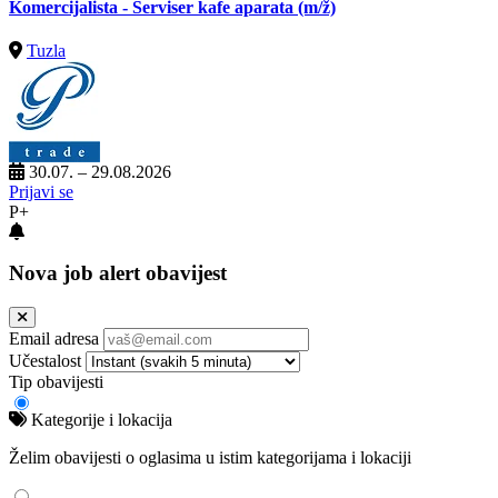
Komercijalista - Serviser kafe aparata
(m/ž)
Tuzla
30.07. – 29.08.2026
Prijavi se
P+
Nova job alert obavijest
Email adresa
Učestalost
Tip obavijesti
Kategorije i lokacija
Želim obavijesti o oglasima u istim kategorijama i lokaciji