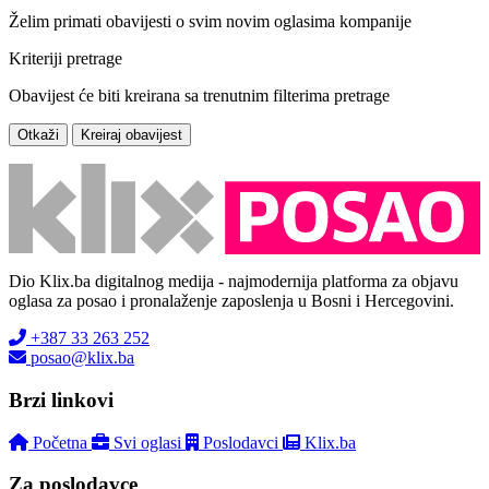
Želim primati obavijesti o svim novim oglasima kompanije
Kriteriji pretrage
Obavijest će biti kreirana sa trenutnim filterima pretrage
Otkaži
Kreiraj obavijest
Dio Klix.ba digitalnog medija - najmodernija platforma za objavu
oglasa za posao i pronalaženje zaposlenja u Bosni i Hercegovini.
+387 33 263 252
posao@klix.ba
Brzi linkovi
Početna
Svi oglasi
Poslodavci
Klix.ba
Za poslodavce