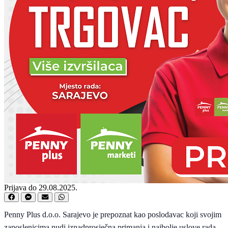
Prijava do 29.08.2025.
Penny Plus d.o.o. Sarajevo je prepoznat kao poslodavac koji svojim
zaposlenicima nudi iznadprosječna primanja i najbolje uslove rada.