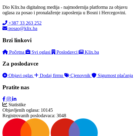
Dio Klix.ba digitalnog medija - najmodernija platforma za objavu
oglasa za posao i pronalaženje zaposlenja u Bosni i Hercegovini.
+387 33 263 252
posao@klix.ba
Brzi linkovi
Početna
Svi oglasi
Poslodavci
Klix.ba
Za poslodavce
Objavi oglas
Dodaj firmu
Cjenovnik
Sigurnost plaćanja
Pratite nas
Statistike
Objavljenih oglasa:
10145
Registrovanih poslodavaca:
3048