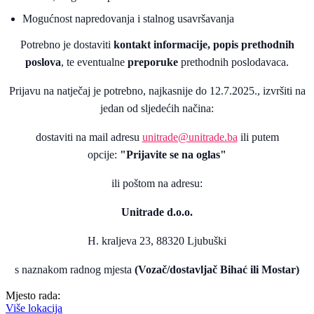
Mogućnost napredovanja i stalnog usavršavanja
Potrebno je dostaviti
kontakt informacije, popis prethodnih
poslova
, te eventualne
preporuke
prethodnih poslodavaca.
Prijavu na natječaj je potrebno, najkasnije do 12.7.2025., izvršiti na
jedan od sljedećih načina:
dostaviti na mail adresu
unitrade@unitrade.ba
ili putem
opcije:
"Prijavite se na oglas"
ili poštom na adresu:
Unitrade d.o.o.
H. kraljeva 23, 88320 Ljubuški
s naznakom radnog mjesta
(Vozač/dostavljač Bihać ili Mostar)
Mjesto rada:
Više lokacija