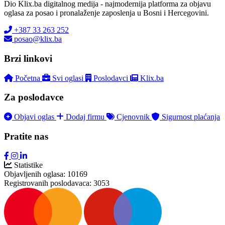
Dio Klix.ba digitalnog medija - najmodernija platforma za objavu
oglasa za posao i pronalaženje zaposlenja u Bosni i Hercegovini.
+387 33 263 252
posao@klix.ba
Brzi linkovi
Početna
Svi oglasi
Poslodavci
Klix.ba
Za poslodavce
Objavi oglas
Dodaj firmu
Cjenovnik
Sigurnost plaćanja
Pratite nas
Statistike
Objavljenih oglasa:
10169
Registrovanih poslodavaca:
3053