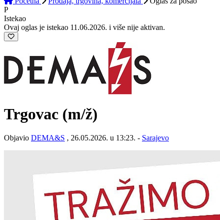
Početna
Prodaja, trgovina, komercijala
Oglas
za posao
P
Istekao
Ovaj oglas je istekao 11.06.2026. i više nije aktivan.
Trgovac
(m/ž)
Objavio
DEMA&S
, 26.05.2026. u 13:23. -
Sarajevo