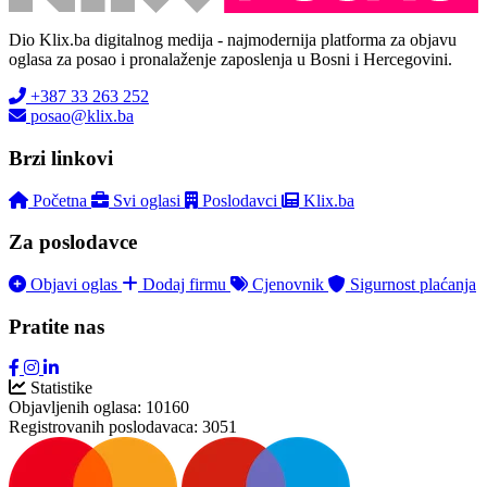
Dio Klix.ba digitalnog medija - najmodernija platforma za objavu
oglasa za posao i pronalaženje zaposlenja u Bosni i Hercegovini.
+387 33 263 252
posao@klix.ba
Brzi linkovi
Početna
Svi oglasi
Poslodavci
Klix.ba
Za poslodavce
Objavi oglas
Dodaj firmu
Cjenovnik
Sigurnost plaćanja
Pratite nas
Statistike
Objavljenih oglasa:
10160
Registrovanih poslodavaca:
3051