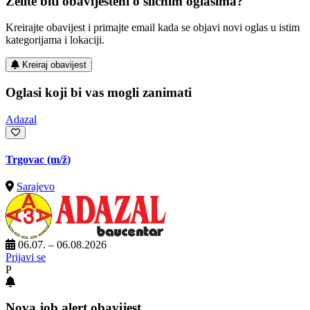
Želite biti obaviješteni o sličnim oglasima?
Kreirajte obavijest i primajte email kada se objavi novi oglas u istim
kategorijama i lokaciji.
Kreiraj obavijest
Oglasi koji bi vas mogli zanimati
Adazal
Trgovac
(m/ž)
Sarajevo
06.07. – 06.08.2026
Prijavi se
P
Nova job alert obavijest