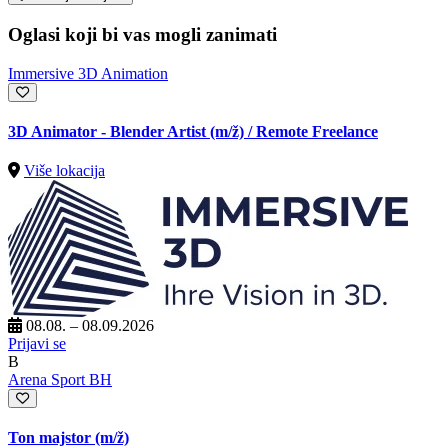
Oglasi koji bi vas mogli zanimati
Immersive 3D Animation
3D Animator - Blender Artist
(m/ž)
/ Remote Freelance
Više lokacija
08.08. – 08.09.2026
Prijavi se
B
Arena Sport BH
Ton majstor
(m/ž)