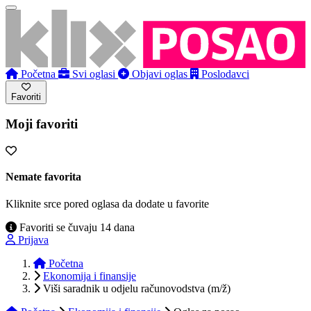
Početna
Svi oglasi
Objavi oglas
Poslodavci
Favoriti
Moji favoriti
Nemate favorita
Kliknite srce pored oglasa da dodate u favorite
Favoriti se čuvaju 14 dana
Prijava
Početna
Ekonomija i finansije
Viši saradnik u odjelu računovodstva (m/ž)