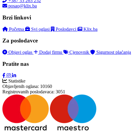
+387 33 263 252
posao@klix.ba
Brzi linkovi
Početna
Svi oglasi
Poslodavci
Klix.ba
Za poslodavce
Objavi oglas
Dodaj firmu
Cjenovnik
Sigurnost plaćanja
Pratite nas
Statistike
Objavljenih oglasa:
10160
Registrovanih poslodavaca:
3051