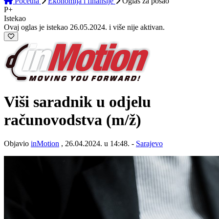
Početna
Ekonomija i finansije
Oglas
za posao
P+
Istekao
Ovaj oglas je istekao 26.05.2024. i više nije aktivan.
Viši saradnik u odjelu
računovodstva
(m/ž)
Objavio
inMotion
, 26.04.2024. u 14:48. -
Sarajevo