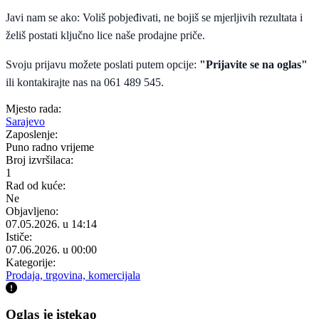
Javi nam se ako: Voliš pobjeđivati, ne bojiš se mjerljivih rezultata i
želiš postati ključno lice naše prodajne priče.
Svoju prijavu možete poslati putem opcije:
"Prijavite se na oglas"
ili kontakirajte nas na 061 489 545.
Mjesto rada:
Sarajevo
Zaposlenje:
Puno radno vrijeme
Broj izvršilaca:
1
Rad od kuće:
Ne
Objavljeno:
07.05.2026. u 14:14
Ističe:
07.06.2026. u 00:00
Kategorije:
Prodaja, trgovina, komercijala
Oglas je istekao