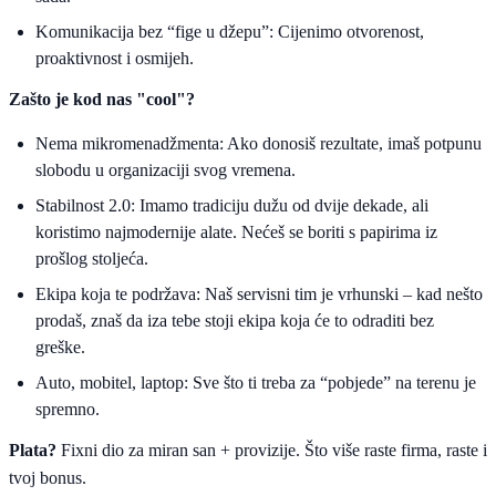
Komunikacija bez “fige u džepu”: Cijenimo otvorenost,
proaktivnost i osmijeh.
Zašto je kod nas "cool"?
Nema mikromenadžmenta: Ako donosiš rezultate, imaš potpunu
slobodu u organizaciji svog vremena.
Stabilnost 2.0: Imamo tradiciju dužu od dvije dekade, ali
koristimo najmodernije alate. Nećeš se boriti s papirima iz
prošlog stoljeća.
Ekipa koja te podržava: Naš servisni tim je vrhunski – kad nešto
prodaš, znaš da iza tebe stoji ekipa koja će to odraditi bez
greške.
Auto, mobitel, laptop: Sve što ti treba za “pobjede” na terenu je
spremno.
Plata?
Fixni dio za miran san + provizije. Što više raste firma, raste i
tvoj bonus.