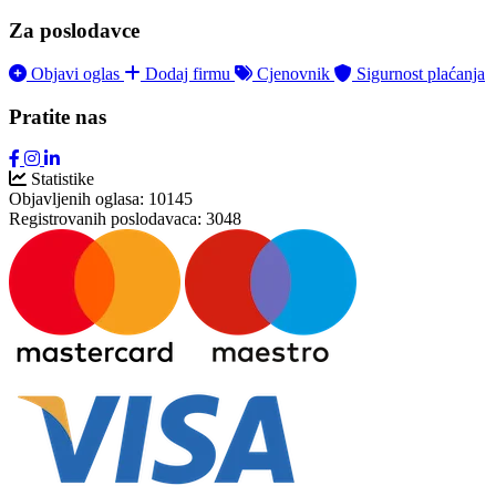
Za poslodavce
Objavi oglas
Dodaj firmu
Cjenovnik
Sigurnost plaćanja
Pratite nas
Statistike
Objavljenih oglasa:
10145
Registrovanih poslodavaca:
3048