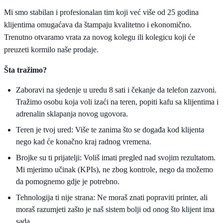
Mi smo stabilan i profesionalan tim koji već više od 25 godina
klijentima omugaćava da štampaju kvalitetno i ekonomično.
Trenutno otvaramo vrata za novog kolegu ili kolegicu koji će
preuzeti kormilo naše prodaje.
Šta tražimo?
Zaboravi na sjedenje u uredu 8 sati i čekanje da telefon zazvoni.
Tražimo osobu koja voli izaći na teren, popiti kafu sa klijentima i
adrenalin sklapanja novog ugovora.
Teren je tvoj ured: Više te zanima što se događa kod klijenta
nego kad će konačno kraj radnog vremena.
Brojke su ti prijatelji: Voliš imati pregled nad svojim rezultatom.
Mi mjerimo učinak (KPIs), ne zbog kontrole, nego da možemo
da pomognemo gdje je potrebno.
Tehnologija ti nije strana: Ne moraš znati popraviti printer, ali
moraš razumjeti zašto je naš sistem bolji od onog što klijent ima
sada.