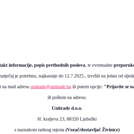
akt informacije, popis prethodnih poslova
, te eventualne
preporuk
natječaj je potrebno, najkasnije do 12.7.2025., izvršiti na jedan od sljed
ti na mail adresu
unitrade@unitrade.ba
ili putem opcije:
"Prijavite se n
ili poštom na adresu:
Unitrade d.o.o.
H. kraljeva 23, 88320 Ljubuški
s naznakom radnog mjesta
(Vozač/dostavljač Živinice)