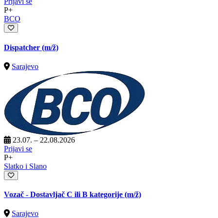
Prijavi se
P+
BCO
Dispatcher
(m/ž)
Sarajevo
23.07. – 22.08.2026
Prijavi se
P+
Slatko i Slano
Vozač - Dostavljač C ili B kategorije
(m/ž)
Sarajevo