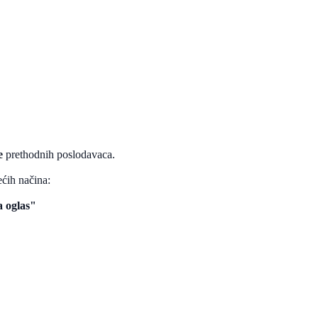
e
prethodnih poslodavaca.
ećih načina:
a oglas"