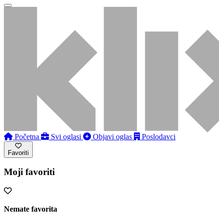
Početna
Svi oglasi
Objavi oglas
Poslodavci
Favoriti
Moji favoriti
Nemate favorita