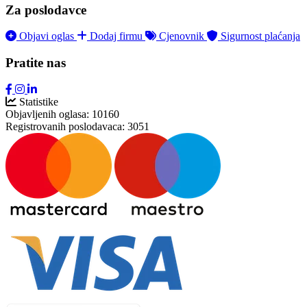
Za poslodavce
Objavi oglas
Dodaj firmu
Cjenovnik
Sigurnost plaćanja
Pratite nas
Statistike
Objavljenih oglasa:
10160
Registrovanih poslodavaca:
3051