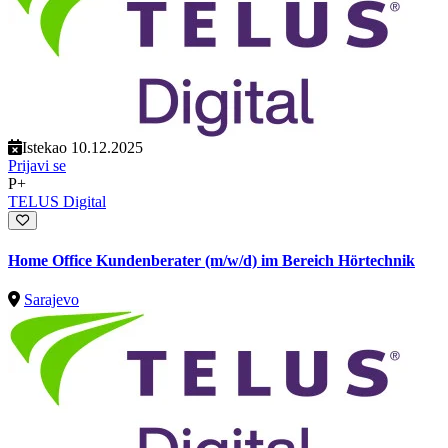
Istekao 10.12.2025
Prijavi se
P+
TELUS Digital
Home Office Kundenberater (m/w/d) im Bereich Hörtechnik
Sarajevo