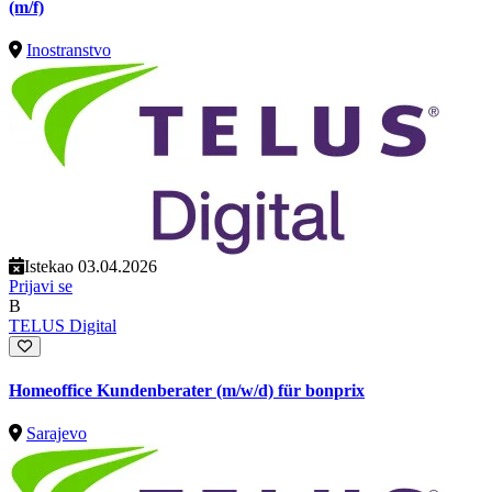
(m/f)
Inostranstvo
Istekao 03.04.2026
Prijavi se
B
TELUS Digital
Homeoffice Kundenberater (m/w/d) für bonprix
Sarajevo