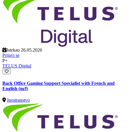
Istekao 26.05.2026
Prijavi se
P+
TELUS Digital
Back Office Gaming Support Specialist with French and
English (m/f)
Inostranstvo