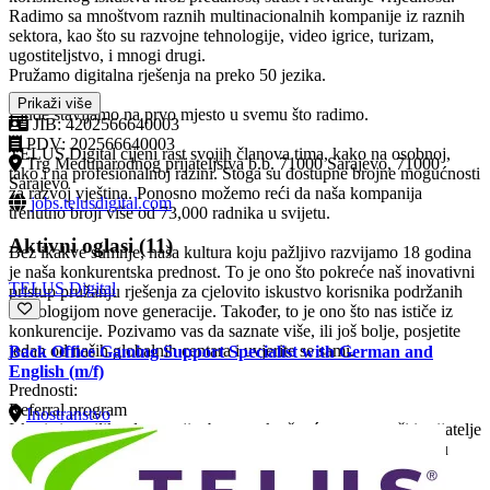
Radimo sa mnoštvom raznih multinacionalnih kompanije iz raznih
sektora, kao što su razvojne tehnologije, video igrice, turizam,
ugostiteljstvo, i mnogi drugi.
Pružamo digitalna rješenja na preko 50 jezika.
Prikaži više
Ljude stavljamo na prvo mjesto u svemu što radimo.
JIB: 4202566640003
PDV: 202566640003
TELUS Digital cijeni rast svojih članova tima, kako na osobnoj,
Trg Međunarodnog prijateljstva b.b. 71000 Sarajevo, 71000
tako i na profesionalnoj razini. Stoga su dostupne brojne mogućnosti
Sarajevo
za razvoj vještina. Ponosno možemo reći da naša kompanija
jobs.telusdigital.com
trenutno broji više od 73,000 radnika u svijetu.
Aktivni oglasi (11)
Bez ikakve sumnje, naša kultura koju pažljivo razvijamo 18 godina
je naša konkurentska prednost. To je ono što pokreće naš inovativni
TELUS Digital
pristup pružanju rješenja za cjelovito iskustvo korisnika podržanih
tehnologijom nove generacije. Također, to je ono što nas ističe iz
konkurencije. Pozivamo vas da saznate više, ili još bolje, posjetite
jedan od naših globalnih centara i uvjerite se sami.
Back Office Gaming Support Specialist with German and
English (m/f)
Prednosti:
Referral program
Inostranstvo
Iskoristite priliku da osvojite bonus tako što ćete preporučiti prijatelje
za rad u našoj kompaniji. Pored bonusa, također dobijate priliku
raditi sa prijateljima u pozitivnom okruženju, a možete osvojiti i
dodatne nagrade u našim nagradnim izvlačenjima.