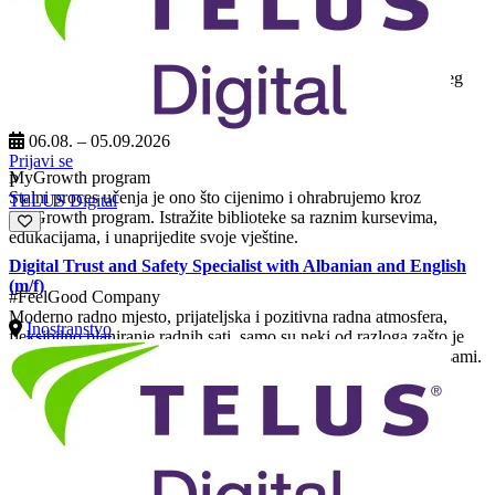
StepUp program
Napredujte na različite pozicije promovisane interno putem našeg
StepUp programa! Iskoristite šansu da unaprijedite sebe i svoje
vještine.
06.08. – 05.09.2026
Prijavi se
MyGrowth program
P
Stalni proces učenja je ono što cijenimo i ohrabrujemo kroz
TELUS Digital
MyGrowth program. Istražite biblioteke sa raznim kursevima,
edukacijama, i unaprijedite svoje vještine.
Digital Trust and Safety Specialist with Albanian and English
(m/f)
#FeelGood Company
Moderno radno mjesto, prijateljska i pozitivna radna atmosfera,
Inostranstvo
fleksibilno planiranje radnih sati, samo su neki od razloga zašto je
TELUS Digital FeelGood Company. Prijavite se i uvjerite se i sami.
Kontakt podaci:
CCC d.o.o. Sarajevo a member of TELUS Digital Group
Trg međunarodnog prijateljstva bb