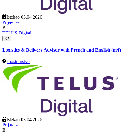
Istekao 03.04.2026
Prijavi se
B
TELUS Digital
Logistics & Delivery Advisor with French and English (m/f)
Inostranstvo
Istekao 03.04.2026
Prijavi se
B