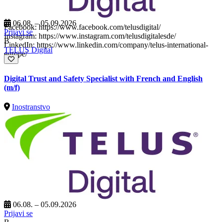
71000 Sarajevo, Bosna i Hercegovina
+387 33 876 543
06.08. – 05.09.2026
Facebook: https://www.facebook.com/telusdigital/
Prijavi se
Instagram: https://www.instagram.com/telusdigitalesde/
B
LinkedIn: https://www.linkedin.com/company/telus-international-
TELUS Digital
europe/
Digital Trust and Safety Specialist with French and English
(m/f)
Inostranstvo
06.08. – 05.09.2026
Prijavi se