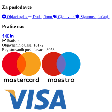
Za poslodavce
Objavi oglas
Dodaj firmu
Cjenovnik
Sigurnost plaćanja
Pratite nas
Statistike
Objavljenih oglasa:
10172
Registrovanih poslodavaca:
3053