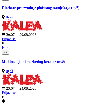
Direktor proizvodnje pločastog namještaja
(m/ž)
Ilijaš
30.07. – 29.08.2026
Prijavi se
P+
Kalea
Multimedijalni marketing kreator
(m/ž)
Ilijaš
23.07. – 23.08.2026
Prijavi se
P+