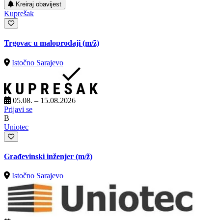
Kreiraj obavijest
Kuprešak
Trgovac u maloprodaji
(m/ž)
Istočno Sarajevo
05.08. – 15.08.2026
Prijavi se
B
Uniotec
Građevinski inženjer
(m/ž)
Istočno Sarajevo