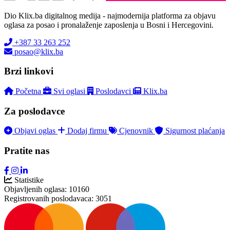
Dio Klix.ba digitalnog medija - najmodernija platforma za objavu
oglasa za posao i pronalaženje zaposlenja u Bosni i Hercegovini.
+387 33 263 252
posao@klix.ba
Brzi linkovi
Početna
Svi oglasi
Poslodavci
Klix.ba
Za poslodavce
Objavi oglas
Dodaj firmu
Cjenovnik
Sigurnost plaćanja
Pratite nas
Statistike
Objavljenih oglasa:
10160
Registrovanih poslodavaca:
3051