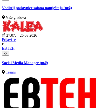
Voditelj poslovnice salona namještaja
(m/ž)
Više gradova
27.07. – 26.08.2026
Prijavi se
P+
EBTEH
Social Media Manager
(m/ž)
Tešanj