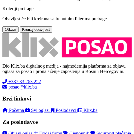
Kriteriji pretrage
Obavijest će biti kreirana sa trenutnim filterima pretrage
Otkaži
Kreiraj obavijest
Dio Klix.ba digitalnog medija - najmodernija platforma za objavu
oglasa za posao i pronalaženje zaposlenja u Bosni i Hercegovini.
+387 33 263 252
posao@klix.ba
Brzi linkovi
Početna
Svi oglasi
Poslodavci
Klix.ba
Za poslodavce
Objavi oglas
Dodaj firmu
Cjenovnik
Sigurnost plaćanja