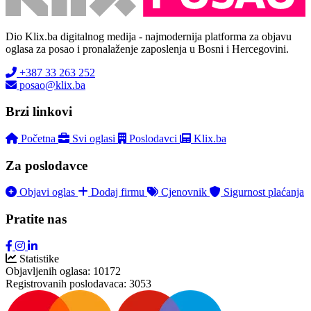
Dio Klix.ba digitalnog medija - najmodernija platforma za objavu
oglasa za posao i pronalaženje zaposlenja u Bosni i Hercegovini.
+387 33 263 252
posao@klix.ba
Brzi linkovi
Početna
Svi oglasi
Poslodavci
Klix.ba
Za poslodavce
Objavi oglas
Dodaj firmu
Cjenovnik
Sigurnost plaćanja
Pratite nas
Statistike
Objavljenih oglasa:
10172
Registrovanih poslodavaca:
3053