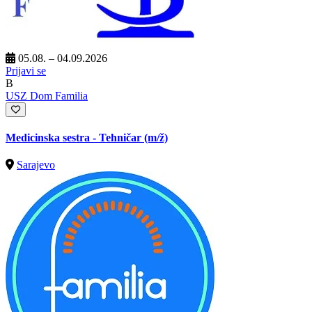
05.08. – 04.09.2026
Prijavi se
B
USZ Dom Familia
Medicinska sestra - Tehničar
(m/ž)
Sarajevo