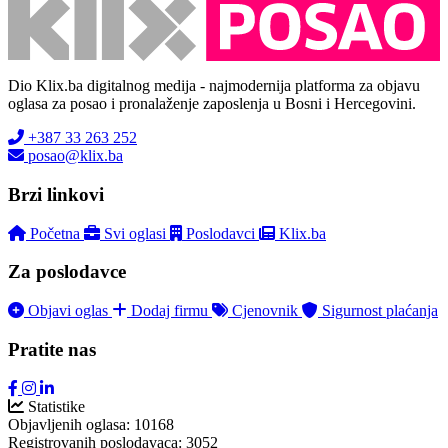
Dio Klix.ba digitalnog medija - najmodernija platforma za objavu
oglasa za posao i pronalaženje zaposlenja u Bosni i Hercegovini.
+387 33 263 252
posao@klix.ba
Brzi linkovi
Početna
Svi oglasi
Poslodavci
Klix.ba
Za poslodavce
Objavi oglas
Dodaj firmu
Cjenovnik
Sigurnost plaćanja
Pratite nas
Statistike
Objavljenih oglasa:
10168
Registrovanih poslodavaca:
3052