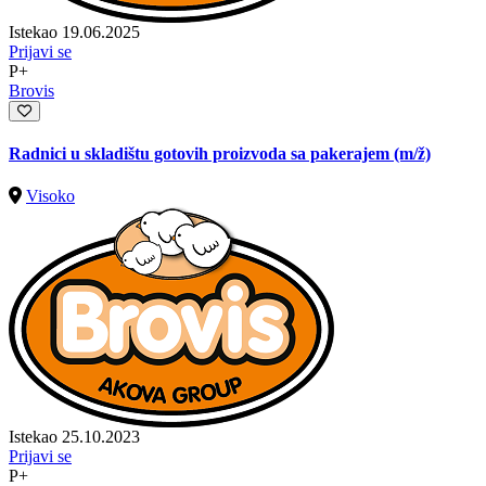
Istekao 19.06.2025
Prijavi se
P+
Brovis
Radnici u skladištu gotovih proizvoda sa pakerajem
(m/ž)
Visoko
Istekao 25.10.2023
Prijavi se
P+