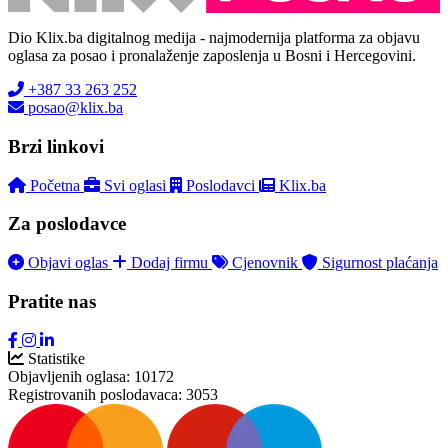
Dio Klix.ba digitalnog medija - najmodernija platforma za objavu
oglasa za posao i pronalaženje zaposlenja u Bosni i Hercegovini.
+387 33 263 252
posao@klix.ba
Brzi linkovi
Početna
Svi oglasi
Poslodavci
Klix.ba
Za poslodavce
Objavi oglas
Dodaj firmu
Cjenovnik
Sigurnost plaćanja
Pratite nas
Statistike
Objavljenih oglasa:
10172
Registrovanih poslodavaca:
3053