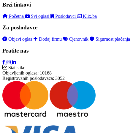
Brzi linkovi
Početna
Svi oglasi
Poslodavci
Klix.ba
Za poslodavce
Objavi oglas
Dodaj firmu
Cjenovnik
Sigurnost plaćanja
Pratite nas
Statistike
Objavljenih oglasa:
10168
Registrovanih poslodavaca:
3052