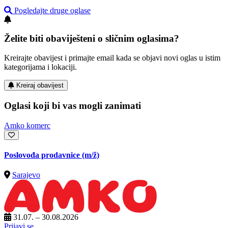
Pogledajte druge oglase
Želite biti obaviješteni o sličnim oglasima?
Kreirajte obavijest i primajte email kada se objavi novi oglas u istim
kategorijama i lokaciji.
Kreiraj obavijest
Oglasi koji bi vas mogli zanimati
Amko komerc
Poslovođa prodavnice
(m/ž)
Sarajevo
31.07. – 30.08.2026
Prijavi se