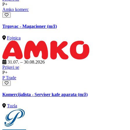
P+
Amko komerc
Trgovac - Magacioner
(m/ž)
Fojnica
31.07. – 30.08.2026
Prijavi se
P+
P Trade
Komercijalista - Serviser kafe aparata
(m/ž)
Tuzla