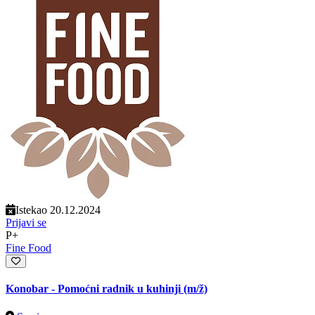
Istekao 20.12.2024
Prijavi se
P+
Fine Food
Konobar - Pomoćni radnik u kuhinji
(m/ž)