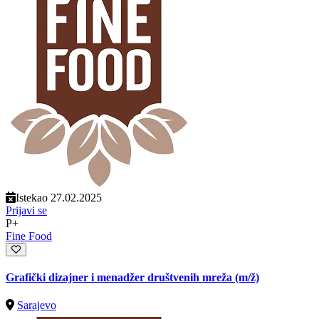
Istekao 27.02.2025
Prijavi se
P+
Fine Food
Grafički dizajner i menadžer društvenih mreža
(m/ž)
Sarajevo