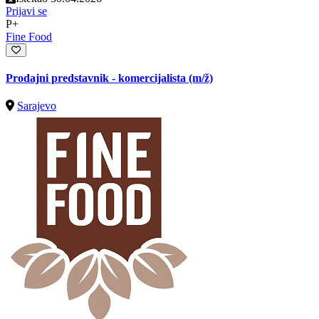
Prijavi se
P+
Fine Food
Prodajni predstavnik - komercijalista
(m/ž)
Sarajevo