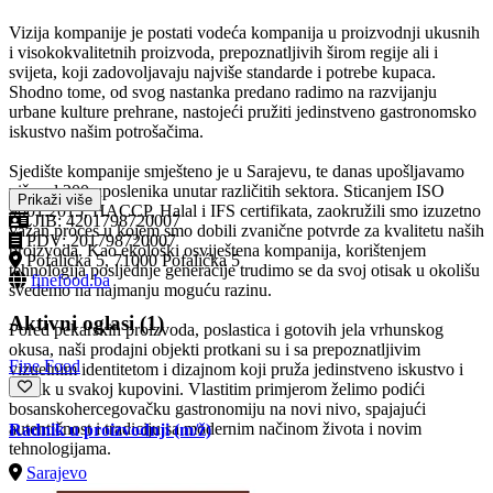
Vizija kompanije je postati vodeća kompanija u proizvodnji ukusnih
i visokokvalitetnih proizvoda, prepoznatljivih širom regije ali i
svijeta, koji zadovoljavaju najviše standarde i potrebe kupaca.
Shodno tome, od svog nastanka predano radimo na razvijanju
urbane kulture prehrane, nastojeći pružiti jedinstveno gastronomsko
iskustvo našim potrošačima.
Sjedište kompanije smješteno je u Sarajevu, te danas upošljavamo
više od 200 uposlenika unutar različitih sektora. Sticanjem ISO
Prikaži više
9001:2015, HACCP, Halal i IFS certifikata, zaokružili smo izuzetno
JIB: 4201798720007
važan proces u kojem smo dobili zvanične potvrde za kvalitetu naših
PDV: 201798720007
proizvoda. Kao ekološki osviještena kompanija, korištenjem
Pofalićka 5, 71000 Pofalićka 5
tehnologija posljednje generacije trudimo se da svoj otisak u okolišu
finefood.ba
svedemo na najmanju moguću razinu.
Aktivni oglasi (1)
Pored pekarskih proizvoda, poslastica i gotovih jela vrhunskog
okusa, naši prodajni objekti protkani su i sa prepoznatljivim
Fine Food
vizuelnim identitetom i dizajnom koji pruža jedinstveno iskustvo i
užitak u svakoj kupovini. Vlastitim primjerom želimo podići
bosanskohercegovačku gastronomiju na novi nivo, spajajući
autentičnost i tradiciju sa modernim načinom života i novim
Radnik u proizvodnji
(m/ž)
tehnologijama.
Sarajevo