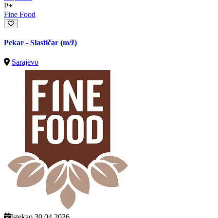
P+
Fine Food
Pekar - Slastičar
(m/ž)
Sarajevo
Istekao 30.04.2026