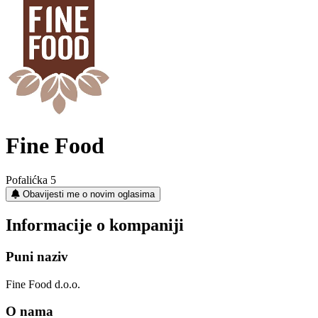
Fine Food
Pofalićka 5
Obavijesti me o novim oglasima
Informacije o kompaniji
Puni naziv
Fine Food d.o.o.
O nama