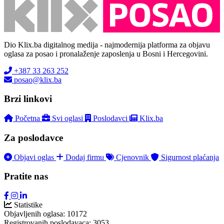
Dio Klix.ba digitalnog medija - najmodernija platforma za objavu
oglasa za posao i pronalaženje zaposlenja u Bosni i Hercegovini.
+387 33 263 252
posao@klix.ba
Brzi linkovi
Početna
Svi oglasi
Poslodavci
Klix.ba
Za poslodavce
Objavi oglas
Dodaj firmu
Cjenovnik
Sigurnost plaćanja
Pratite nas
Statistike
Objavljenih oglasa:
10172
Registrovanih poslodavaca:
3053