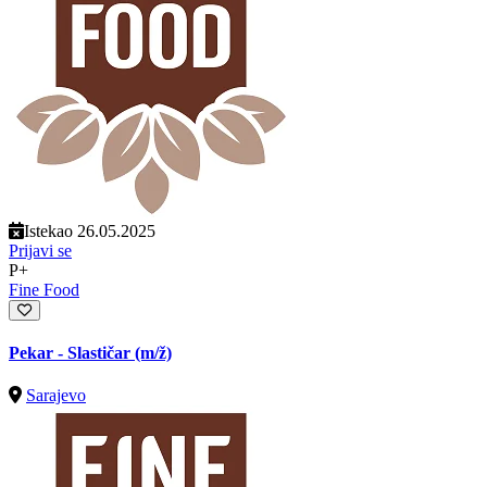
Istekao 26.05.2025
Prijavi se
P+
Fine Food
Pekar - Slastičar
(m/ž)
Sarajevo