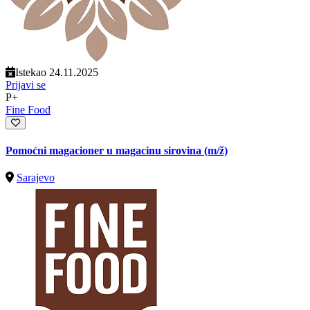
Istekao 24.11.2025
Prijavi se
P+
Fine Food
Pomoćni magacioner u magacinu sirovina
(m/ž)
Sarajevo