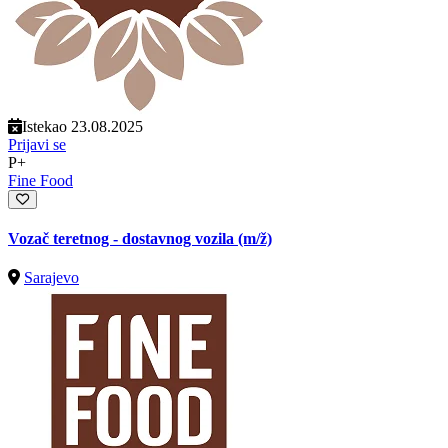
Istekao 23.08.2025
Prijavi se
P+
Fine Food
Vozač teretnog - dostavnog vozila
(m/ž)
Sarajevo