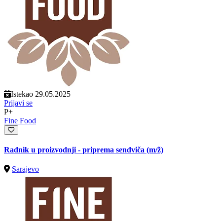
Istekao 29.05.2025
Prijavi se
P+
Fine Food
Radnik u proizvodnji - priprema sendviča
(m/ž)
Sarajevo