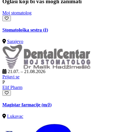
Oglasi koji bi vas mogli zanimati
Moj stomatolog
Stomatološka sestra (ž)
Sarajevo
21.07. – 21.08.2026
Prijavi se
P
Elif Pharm
Magistar farmacije
(m/ž)
Lukavac