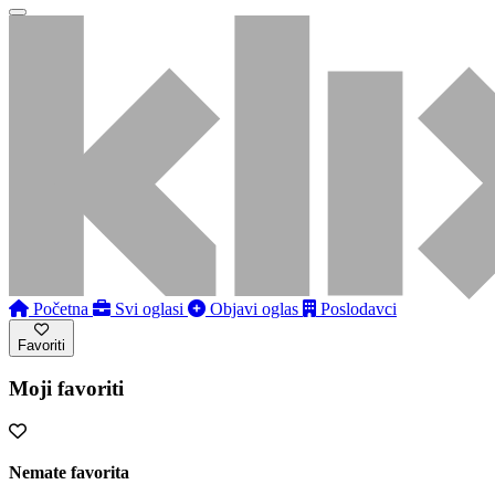
Početna
Svi oglasi
Objavi oglas
Poslodavci
Favoriti
Moji favoriti
Nemate favorita