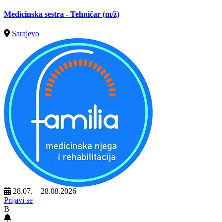
Medicinska sestra - Tehničar
(m/ž)
Sarajevo
28.07. – 28.08.2026
Prijavi se
B