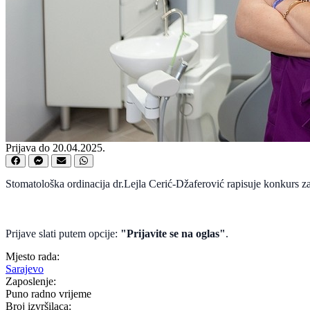
Prijava do 20.04.2025.
Stomatološka ordinacija dr.Lejla Cerić-Džaferović rapisuje konkurs za
Prijave slati putem opcije:
"Prijavite se na oglas"
.
Mjesto rada:
Sarajevo
Zaposlenje:
Puno radno vrijeme
Broj izvršilaca: