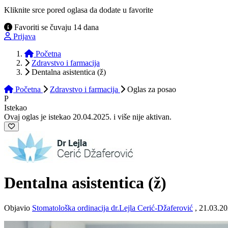
Kliknite srce pored oglasa da dodate u favorite
Favoriti se čuvaju 14 dana
Prijava
Početna
Zdravstvo i farmacija
Dentalna asistentica (ž)
Početna
Zdravstvo i farmacija
Oglas
za posao
P
Istekao
Ovaj oglas je istekao 20.04.2025. i više nije aktivan.
Dentalna asistentica (ž)
Objavio
Stomatološka ordinacija dr.Lejla Cerić-Džaferović
, 21.03.20