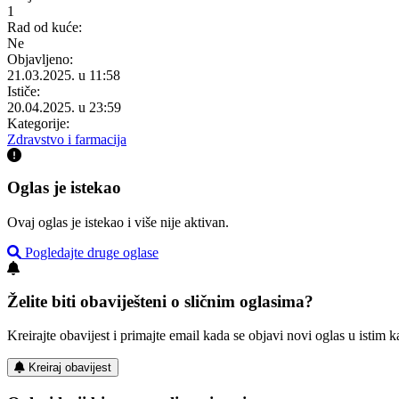
1
Rad od kuće:
Ne
Objavljeno:
21.03.2025. u 11:58
Ističe:
20.04.2025. u 23:59
Kategorije:
Zdravstvo i farmacija
Oglas je istekao
Ovaj oglas je istekao i više nije aktivan.
Pogledajte druge oglase
Želite biti obaviješteni o sličnim oglasima?
Kreirajte obavijest i primajte email kada se objavi novi oglas u istim ka
Kreiraj obavijest