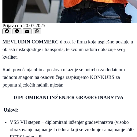
Prijava do 20.07.2025.
MEVLUDIN COMMERC
d.o.o. je firma koja uspješno posluje u
oblasti niskogradnje i transporta, te svojim radom dokazuje svoj
kvalitet.
Radi povećanja obima poslova ukazuje se potreba za dodatnom
radnom snagom na osnovu čega raspisujemo KONKURS za
popunu sljedećih radnih mjesta:
DIPLOMIRANI INŽENJER GRAĐEVINARSTVA
Uslovi:
VSS VII stepen – diplomirani inženjer građevinarstva (visoko
obrazovanje najmanje I ciklusa koji se vrednuje sa najmanje 240
ECTS bodova ili