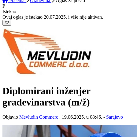
Početna
Građevina
Oglas
za posao
P
Istekao
Ovaj oglas je istekao 20.07.2025. i više nije aktivan.
Diplomirani inženjer
građevinarstva
(m/ž)
Objavio
Mevludin Commerc
, 19.06.2025. u 08:46. -
Sarajevo