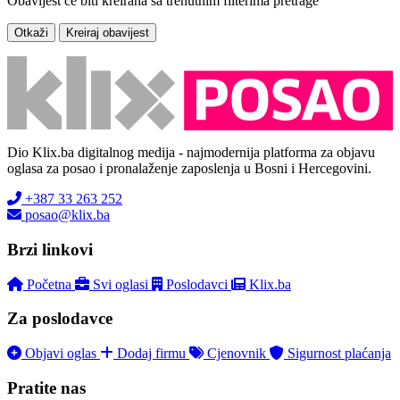
Obavijest će biti kreirana sa trenutnim filterima pretrage
Otkaži
Kreiraj obavijest
Dio Klix.ba digitalnog medija - najmodernija platforma za objavu
oglasa za posao i pronalaženje zaposlenja u Bosni i Hercegovini.
+387 33 263 252
posao@klix.ba
Brzi linkovi
Početna
Svi oglasi
Poslodavci
Klix.ba
Za poslodavce
Objavi oglas
Dodaj firmu
Cjenovnik
Sigurnost plaćanja
Pratite nas