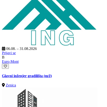
06.08. – 31.08.2026
Prijavi se
B
Euro-Mont
Glavni inženjer gradilišta
(m/ž)
Zenica