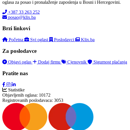
oglasa za posao i pronalaženje zaposlenja u Bosni i Hercegovini.
+387 33 263 252
posao@klix.ba
Brzi linkovi
Početna
Svi oglasi
Poslodavci
Klix.ba
Za poslodavce
Objavi oglas
Dodaj firmu
Cjenovnik
Sigurnost plaćanja
Pratite nas
Statistike
Objavljenih oglasa:
10172
Registrovanih poslodavaca:
3053