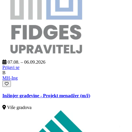
07.08. – 06.09.2026
Prijavi se
B
MH-Ing
Inžinjer građevine - Projekt menadžer
(m/ž)
Više gradova