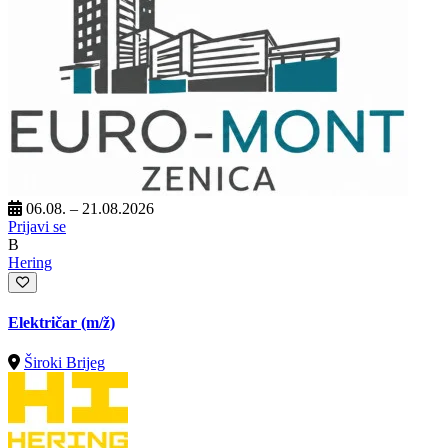
06.08. – 21.08.2026
Prijavi se
B
Hering
Električar
(m/ž)
Široki Brijeg