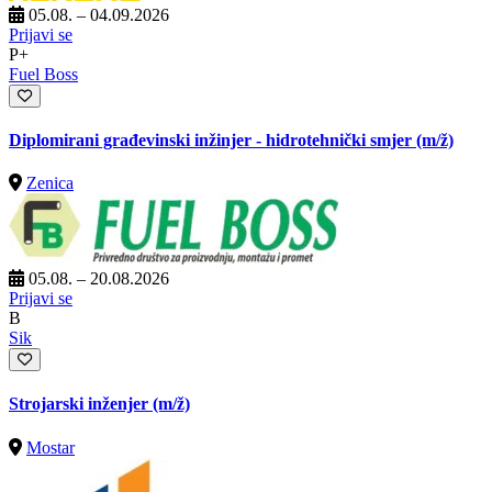
05.08. – 04.09.2026
Prijavi se
P+
Fuel Boss
Diplomirani građevinski inžinjer - hidrotehnički smjer
(m/ž)
Zenica
05.08. – 20.08.2026
Prijavi se
B
Sik
Strojarski inženjer
(m/ž)
Mostar