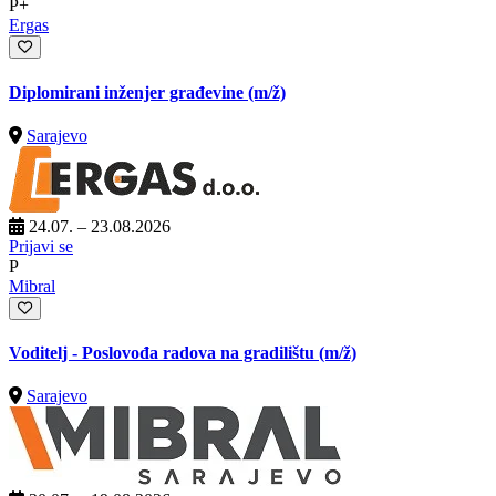
P+
Ergas
Diplomirani inženjer građevine
(m/ž)
Sarajevo
24.07. – 23.08.2026
Prijavi se
P
Mibral
Voditelj - Poslovođa radova na gradilištu
(m/ž)
Sarajevo