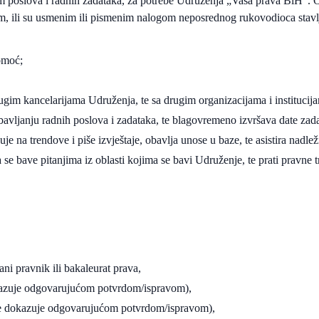
m poslova i radnih zadataka, za potrebe Udruženja „Vaša prava BiH“. O
 njim, ili su usmenim ili pismenim nalogom neposrednog rukovodioca stav
pomoć;
drugim kancelarijama Udruženja, te sa drugim organizacijama i instituci
bavljanju radnih poslova i zadataka, te blagovremeno izvršava date zada
e na trendove i piše izvještaje, obavlja unose u baze, te asistira nadle
a se bave pitanjima iz oblasti kojima se bavi Udruženje, te prati pravne
;
ni pravnik ili bakaleurat prava,
okazuje odgovarujućom potvrdom/ispravom),
što se dokazuje odgovarujućom potvrdom/ispravom),