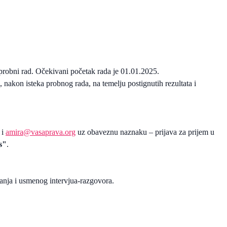
probni rad. Očekivani početak rada je 01.01.2025.
 nakon isteka probnog rada, na temelju postignutih rezultata i
i
amira@vasaprava.org
uz obaveznu naznaku – prijava za prijem u
s"
.
iranja i usmenog intervjua-razgovora.