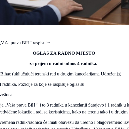
 „Vaša prava BiH“ raspisuje:
OGLAS ZA RADNO MJESTO
za prijem u radni odnos 4 radnika.
a) Bihać (uključujući terenski rad u drugim kancelarijama Udruženja)
radnika. Pozicije za koje se raspisuje oglas su:
vršioca.
a „Vaša prava BiH“, i to 3 radnika u kancelariji Sarajevo i 1 radnik u 
predviđene lokacije i radi sa korisnicima, kako na terenu tako i u drug
g vremena radnik/radnica će imati obavezu da uredno i blagovremeno iz