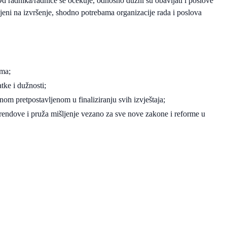
d radnika/radnice se očekuje, odnosno dužni su obavljati i poslove
ljeni na izvršenje, shodno potrebama organizacije rada i poslova
jama;
tke i dužnosti;
žnom pretpostavljenom u finaliziranju svih izvještaja;
 trendove i pruža mišljenje vezano za sve nove zakone i reforme u