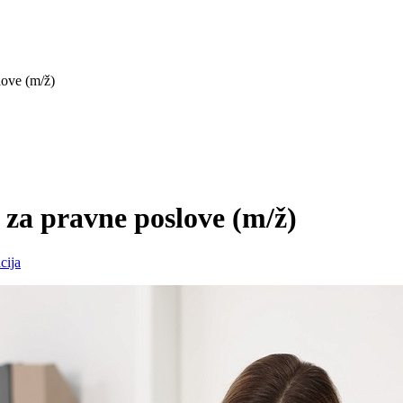
love (m/ž)
 za pravne poslove
(m/ž)
cija