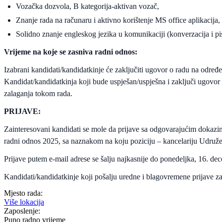
Vozačka dozvola, B kategorija-aktivan vozač,
Znanje rada na računaru i aktivno korištenje MS office aplikacija,
Solidno znanje engleskog jezika u komunikaciji (konverzacija i pi
Vrijeme na koje se zasniva radni odnos:
Izabrani kandidati/kandidatkinje će zaključiti ugovor o radu na odre
Kandidat/kandidatkinja koji bude uspješan/uspješna i zaključi ugovor 
zalaganja tokom rada.
PRIJAVE:
Zainteresovani kandidati se mole da prijave sa odgovarajućim dokazim
radni odnos 2025, sa naznakom na koju poziciju – kancelariju Udružen
Prijave putem e-mail adrese se šalju najkasnije do ponedeljka, 16. de
Kandidati/kandidatkinje koji pošalju uredne i blagovremene prijave za
Mjesto rada:
Više lokacija
Zaposlenje:
Puno radno vrijeme