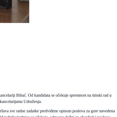
kancelariji Bihać. Od kandidata se očekuje spremnost na timski rad u
im kancelarijama Udruženja.
vršava sve radne zadatke predviđene opisom poslova za gore navedena