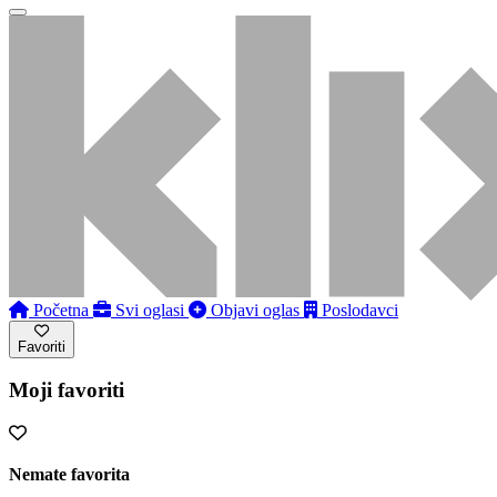
Početna
Svi oglasi
Objavi oglas
Poslodavci
Favoriti
Moji favoriti
Nemate favorita