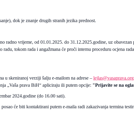
sanje), dok je znanje drugih stranih jezika prednost.
đeno radno vrijeme, od 01.01.2025. do 31.12.2025.godine, uz obavezan 
o radu, tokom rada i angažmana će proći internu proceduru ocjena rada,
a u skeniranoj verziji šalju e-mailom na adrese –
lejlas@vasaprava.org
ja „Vaša prava BiH“ apliciraju ili putem opcije:
"Prijavite se na ogla
cembar 2024.godine (do 16.00 sati).
 posao će biti kontaktirani putem e-maila radi zakazivanja termina test