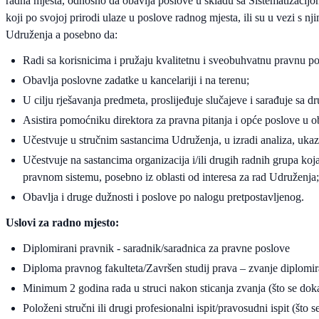
radna mjesta, odnosno da obavlja poslove u skladu sa Sistematizacijo
koji po svojoj prirodi ulaze u poslove radnog mjesta, ili su u vezi s
Udruženja a posebno da:
Radi sa korisnicima i pružaju kvalitetnu i sveobuhvatnu pravnu 
Obavlja poslovne zadatke u kancelariji i na terenu;
U cilju rješavanja predmeta, proslijeđuje slučajeve i sarađuje sa 
Asistira pomoćniku direktora za pravna pitanja i opće poslove u o
Učestvuje u stručnim sastancima Udruženja, u izradi analiza, ukazuj
Učestvuje na sastancima organizacija i/ili drugih radnih grupa koj
pravnom sistemu, posebno iz oblasti od interesa za rad Udruženja
Obavlja i druge dužnosti i poslove po nalogu pretpostavljenog.
Uslovi za radno mjesto:
Diplomirani pravnik - saradnik/saradnica za pravne poslove
Diploma pravnog fakulteta/Završen studij prava – zvanje diplomira
Minimum 2 godina rada u struci nakon sticanja zvanja (što se d
Položeni stručni ili drugi profesionalni ispit/pravosudni ispit (