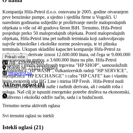
O nama
Kompanija Hifa-Petrol d.o.o. osnovana je 2005. godine otvaranjem
prve benzinske pumpe, a ujedno i sjedišta firme u Vogošći. U
narednim godinama uslijedilo je proširivanje mreže maloprodajnih
objekata u više od 40 gradova širom BiH. Trenutno, Hifa-Petrol
posjeduje preko 50 maloprodajnih objekata. Pored maloprodajnih
objekata, Hifa-Petrol ima pet naftnih terminala koji zadovoljavaju
najviše tehnološke i ekološke norme poslovanja, te tri plinska
terminala. Ukupan skladišni kapacitet kompanije Hifa-Petrol za
naftu i naftne derivate iznosi 12.600.000 litara, od čega se 9.000.000
Prikaži više
litara odnosi na gorivo, a 3.600.000 litara na plin. Hifa-Petrol
JIB: 42009990900
posjeduje i mrežu brendiranih trgovina "HP SHOP", samouslužnih
Hotonj bb, 71322 Vogošća
autopraonica "HP WASH", vulkanizerskih radnji "HP SERVICE",
hifapetrol.ba
mjenjačnica "HP EXCHANGE" i cafea "HP CAFE" kao i vlastitu
liniju motornih ulja HG Line i mirisa HP Fresh . Hifa-Petrol nudi
Aktivni oglasi (0)
vrhunski nivo kvaliteta nafte i naftnih derivata, ali i ostalih roba i
usluga. Naš cilj je ispuniti energetske potrebe društva na ekonomski,
društveno i ekološki održiv način, sada i u budućnosti.
Trenutno nema aktivnih oglasa
Svi trenutni oglasi su istekli
Istekli oglasi (21)