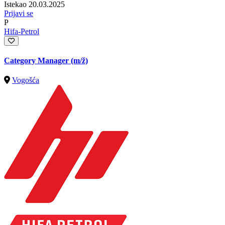
Istekao 20.03.2025
Prijavi se
P
Hifa-Petrol
Category Manager
(m/ž)
Vogošća