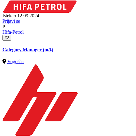
Istekao 12.09.2024
Prijavi se
P
Hifa-Petrol
Category Manager
(m/ž)
Vogošća