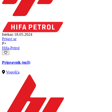
Istekao 18.05.2024
Prijavi se
P+
Hifa-Petrol
Pripravnik
(m/ž)
Vogošća