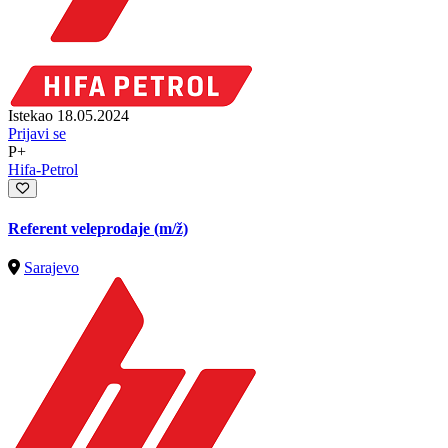
Istekao 18.05.2024
Prijavi se
P+
Hifa-Petrol
Referent veleprodaje
(m/ž)
Sarajevo