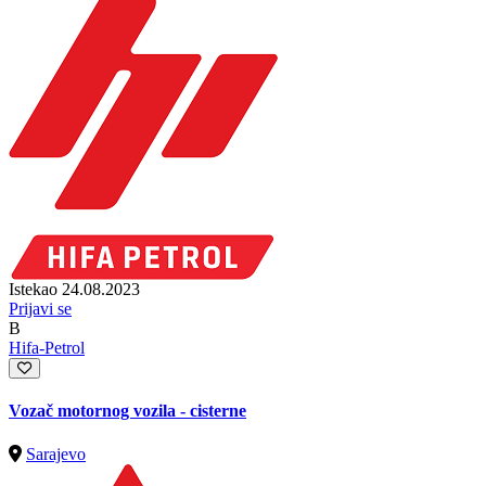
Istekao 24.08.2023
Prijavi se
B
Hifa-Petrol
Vozač motornog vozila - cisterne
Sarajevo