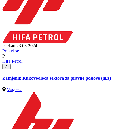
Istekao 23.03.2024
Prijavi se
P+
Hifa-Petrol
Zamjenik Rukovodioca sektora za pravne poslove
(m/ž)
Vogošća