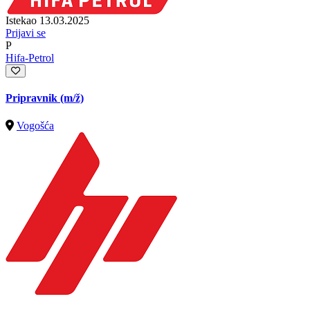
Istekao 13.03.2025
Prijavi se
P
Hifa-Petrol
Pripravnik
(m/ž)
Vogošća