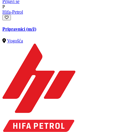
Prijavi se
P
Hifa-Petrol
Pripravnici
(m/ž)
Vogošća