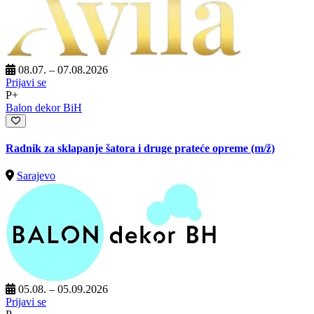
08.07. – 07.08.2026
Prijavi se
P+
Balon dekor BiH
Radnik za sklapanje šatora i druge prateće opreme
(m/ž)
Sarajevo
05.08. – 05.09.2026
Prijavi se