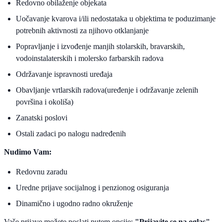
Redovno obilaženje objekata
Uočavanje kvarova i/ili nedostataka u objektima te poduzimanje
potrebnih aktivnosti za njihovo otklanjanje
Popravljanje i izvođenje manjih stolarskih, bravarskih,
vodoinstalaterskih i molersko farbarskih radova
Održavanje ispravnosti uređaja
Obavljanje vrtlarskih radova(uređenje i održavanje zelenih
površina i okoliša)
Zanatski poslovi
Ostali zadaci po nalogu nadređenih
Nudimo Vam:
Redovnu zaradu
Uredne prijave socijalnog i penzionog osiguranja
Dinamično i ugodno radno okruženje
Vaše prijave možete poslati putem opcije:
"Prijavite se na oglas"
.