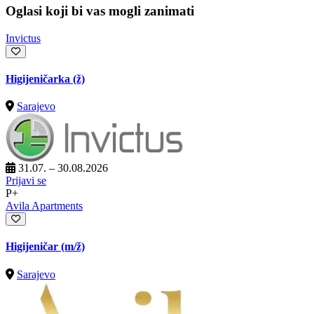
Oglasi koji bi vas mogli zanimati
Invictus
Higijeničarka (ž)
Sarajevo
31.07. – 30.08.2026
Prijavi se
P+
Avila Apartments
Higijeničar
(m/ž)
Sarajevo