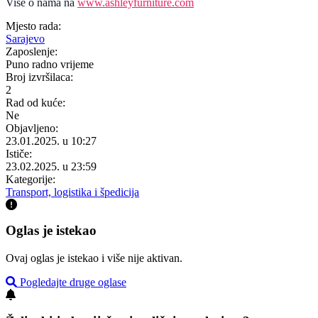
Više o nama na
www.ashleyfurniture.com
Mjesto rada:
Sarajevo
Zaposlenje:
Puno radno vrijeme
Broj izvršilaca:
2
Rad od kuće:
Ne
Objavljeno:
23.01.2025. u 10:27
Ističe:
23.02.2025. u 23:59
Kategorije:
Transport, logistika i špedicija
Oglas je istekao
Ovaj oglas je istekao i više nije aktivan.
Pogledajte druge oglase