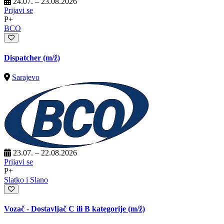
24.07. – 23.08.2026
Prijavi se
P+
BCO
Dispatcher
(m/ž)
Sarajevo
23.07. – 22.08.2026
Prijavi se
P+
Slatko i Slano
Vozač - Dostavljač C ili B kategorije
(m/ž)