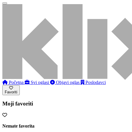
Početna
Svi oglasi
Objavi oglas
Poslodavci
Favoriti
Moji favoriti
Nemate favorita