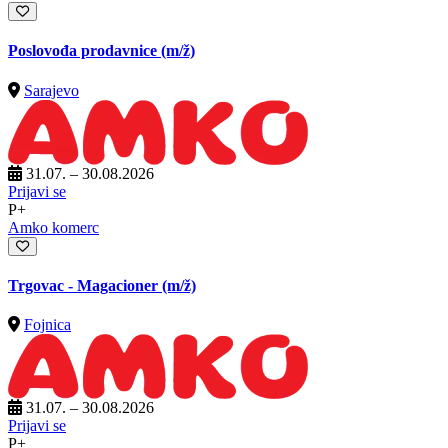
Poslovođa prodavnice
(m/ž)
Sarajevo
31.07. – 30.08.2026
Prijavi se
P+
Amko komerc
Trgovac - Magacioner
(m/ž)
Fojnica
31.07. – 30.08.2026
Prijavi se
P+