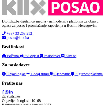
Dio Klix.ba digitalnog medija - najmodernija platforma za objavu
oglasa za posao i pronalaženje zaposlenja u Bosni i Hercegovini.
+387 33 263 252
posao@klix.ba
Brzi linkovi
Početna
Svi oglasi
Poslodavci
Klix.ba
Za poslodavce
Objavi oglas
Dodaj firmu
Cjenovnik
Sigurnost plaćanja
Pratite nas
Statistike
Objavljenih oglasa:
10168
Registrovanih poslodavaca:
3052