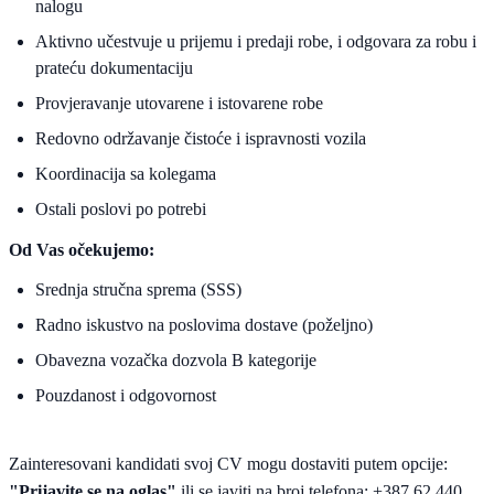
nalogu
Aktivno učestvuje u prijemu i predaji robe, i odgovara za robu i
prateću dokumentaciju
Provjeravanje utovarene i istovarene robe
Redovno održavanje čistoće i ispravnosti vozila
Koordinacija sa kolegama
Ostali poslovi po potrebi
Od Vas očekujemo:
Srednja stručna sprema (SSS)
Radno iskustvo na poslovima dostave (poželjno)
Obavezna vozačka dozvola B kategorije
Pouzdanost i odgovornost
Zainteresovani kandidati svoj CV mogu dostaviti putem opcije:
"Prijavite se na oglas"
ili se javiti na broj telefona: +387 62 440