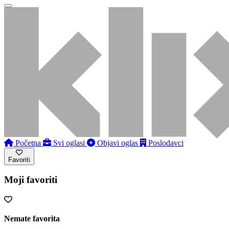
Početna
Svi oglasi
Objavi oglas
Poslodavci
Favoriti
Moji favoriti
Nemate favorita