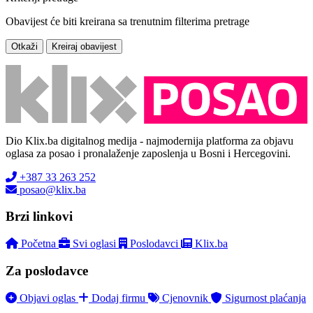
Obavijest će biti kreirana sa trenutnim filterima pretrage
Otkaži
Kreiraj obavijest
Dio Klix.ba digitalnog medija - najmodernija platforma za objavu
oglasa za posao i pronalaženje zaposlenja u Bosni i Hercegovini.
+387 33 263 252
posao@klix.ba
Brzi linkovi
Početna
Svi oglasi
Poslodavci
Klix.ba
Za poslodavce
Objavi oglas
Dodaj firmu
Cjenovnik
Sigurnost plaćanja