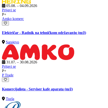
05.08. – 04.09.2026
Prijavi se
P+
Amko komerc
Električar - Radnik na tehničkom održavanju
(m/ž)
Sarajevo
31.07. – 30.08.2026
Prijavi se
P+
P Trade
Komercijalista - Serviser kafe aparata
(m/ž)
Tuzla