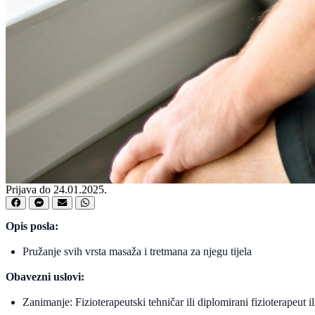
Prijava do 24.01.2025.
Opis posla:
Pružanje svih vrsta masaža i tretmana za njegu tijela
Obavezni uslovi:
Zanimanje: Fizioterapeutski tehničar ili diplomirani fizioterapeut ili