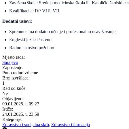
Završena škola: Srednja medicinska škola ili Katolički školski cent
Kvalifikacija: IV/ VI ili VII
Dodatni uslovi:
Spremnost na dodatno učenje i profesionalno usavršavanje,
Engleski jezik: Pasivno
Radno iskustvo poželjno
Mjesto rada:
Sarajevo
Zaposlenje:
Puno radno vrijeme
Broj izvršilaca:
1
Rad od kuće:
Ne
Objavljeno:
09.01.2025. u 09:27
Ističe:
24.01.2025. u 23:59
Kategorije:
Zdravstvo i socijalna skrb
,
Zdravstvo i farmacija