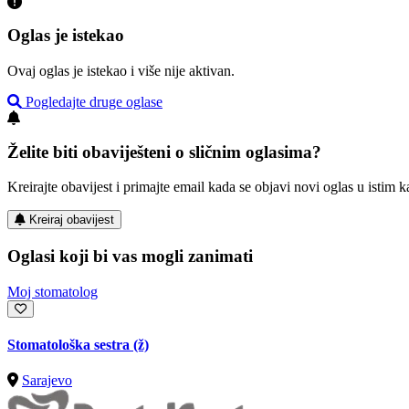
Oglas je istekao
Ovaj oglas je istekao i više nije aktivan.
Pogledajte druge oglase
Želite biti obaviješteni o sličnim oglasima?
Kreirajte obavijest i primajte email kada se objavi novi oglas u istim ka
Kreiraj obavijest
Oglasi koji bi vas mogli zanimati
Moj stomatolog
Stomatološka sestra (ž)
Sarajevo