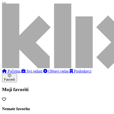
Početna
Svi oglasi
Objavi oglas
Poslodavci
Favoriti
Moji favoriti
Nemate favorita