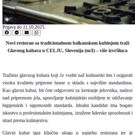
Prijava do 11.10.2025.
Novi restoran sa tradicionalnom balkanskom kuhinjom traži
Glavnog kuhara u CELJU, Slovenija (m/ž) – više izvršilaca
Tražimo glavnog kuhara koji će voditi naš kulinarski tim i osigurati
visoku kvalitetu pripreme hrane u skladu s najvišim standardima.
Kao glavni kuhar, bit ćete odgovorni za kreiranje jelovnika, nadzor
nad pripremom jela, upravljanje kuhinjskim osobljem te održavanje
higijenskih i sigurnosnih standarda. Idealni kandidat ima bogato
iskustvo u profesionalnim kuhinjama, izražene liderske sposobnosti i
strast prema kulinarstvu.
Glavni kuhar igra ključnu ulogu u uspjehu restorana jer je