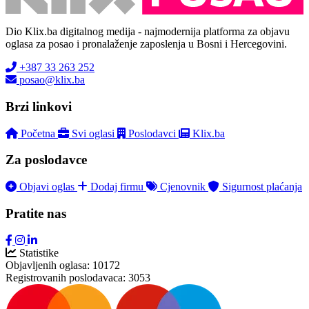
Dio Klix.ba digitalnog medija - najmodernija platforma za objavu
oglasa za posao i pronalaženje zaposlenja u Bosni i Hercegovini.
+387 33 263 252
posao@klix.ba
Brzi linkovi
Početna
Svi oglasi
Poslodavci
Klix.ba
Za poslodavce
Objavi oglas
Dodaj firmu
Cjenovnik
Sigurnost plaćanja
Pratite nas
Statistike
Objavljenih oglasa:
10172
Registrovanih poslodavaca:
3053