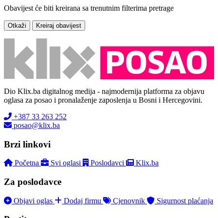
Obavijest će biti kreirana sa trenutnim filterima pretrage
Otkaži
Kreiraj obavijest
Dio Klix.ba digitalnog medija - najmodernija platforma za objavu
oglasa za posao i pronalaženje zaposlenja u Bosni i Hercegovini.
+387 33 263 252
posao@klix.ba
Brzi linkovi
Početna
Svi oglasi
Poslodavci
Klix.ba
Za poslodavce
Objavi oglas
Dodaj firmu
Cjenovnik
Sigurnost plaćanja