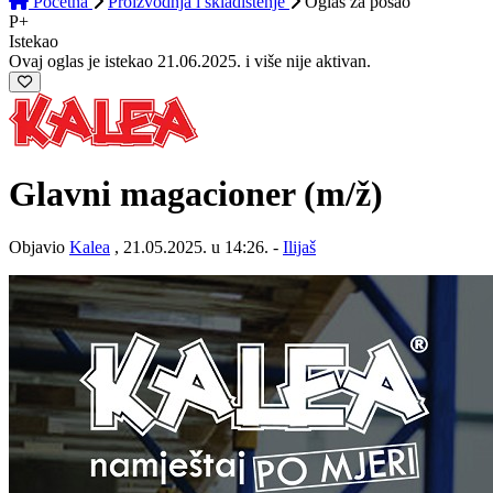
Početna
Proizvodnja i skladištenje
Oglas
za posao
P+
Istekao
Ovaj oglas je istekao 21.06.2025. i više nije aktivan.
Glavni magacioner
(m/ž)
Objavio
Kalea
, 21.05.2025. u 14:26. -
Ilijaš