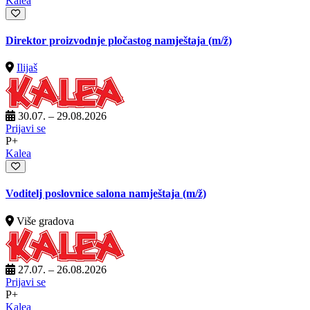
Kalea
Direktor proizvodnje pločastog namještaja
(m/ž)
Ilijaš
30.07. – 29.08.2026
Prijavi se
P+
Kalea
Voditelj poslovnice salona namještaja
(m/ž)
Više gradova
27.07. – 26.08.2026
Prijavi se
P+
Kalea