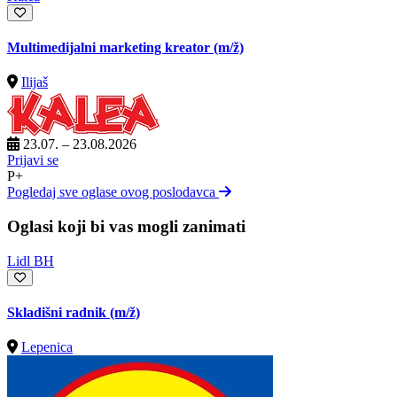
Multimedijalni marketing kreator
(m/ž)
Ilijaš
23.07. – 23.08.2026
Prijavi se
P+
Pogledaj sve oglase ovog poslodavca
Oglasi koji bi vas mogli zanimati
Lidl BH
Skladišni radnik
(m/ž)
Lepenica