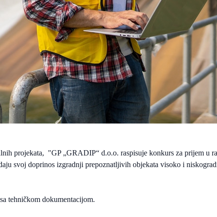
pitalnih projekata, "GP „GRADIP“ d.o.o. raspisuje konkurs za prijem u r
daju svoj doprinos izgradnji prepoznatljivih objekata visoko i niskograd
du sa tehničkom dokumentacijom.