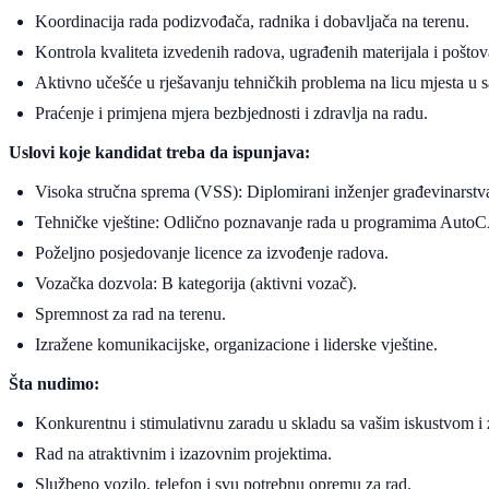
Koordinacija rada podizvođača, radnika i dobavljača na terenu.
Kontrola kvaliteta izvedenih radova, ugrađenih materijala i pošto
Aktivno učešće u rješavanju tehničkih problema na licu mjesta u 
Praćenje i primjena mjera bezbjednosti i zdravlja na radu.
Uslovi koje kandidat treba da ispunjava:
Visoka stručna sprema (VSS): Diplomirani inženjer građevinarstva 
Tehničke vještine: Odlično poznavanje rada u programima Auto
Poželjno posjedovanje licence za izvođenje radova.
Vozačka dozvola: B kategorija (aktivni vozač).
Spremnost za rad na terenu.
Izražene komunikacijske, organizacione i liderske vještine.
Šta nudimo:
Konkurentnu i stimulativnu zaradu u skladu sa vašim iskustvom i
Rad na atraktivnim i izazovnim projektima.
Službeno vozilo, telefon i svu potrebnu opremu za rad.