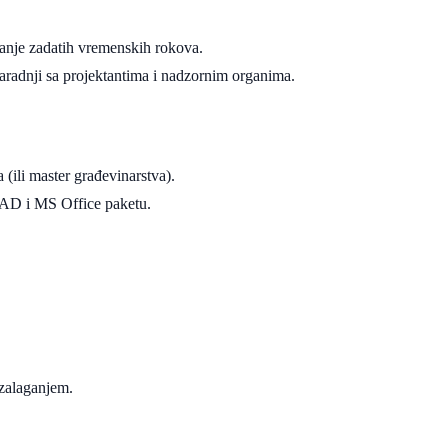
vanje zadatih vremenskih rokova.
saradnji sa projektantima i nadzornim organima.
(ili master građevinarstva).
CAD i MS Office paketu.
 zalaganjem.