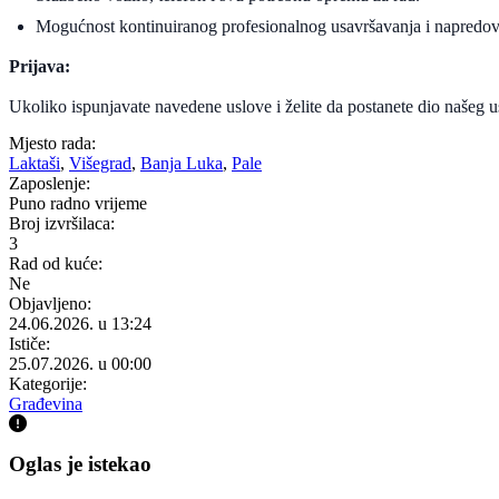
Mogućnost kontinuiranog profesionalnog usavršavanja i napredova
Prijava:
Ukoliko ispunjavate navedene uslove i želite da postanete dio našeg u
Mjesto rada:
Laktaši
,
Višegrad
,
Banja Luka
,
Pale
Zaposlenje:
Puno radno vrijeme
Broj izvršilaca:
3
Rad od kuće:
Ne
Objavljeno:
24.06.2026. u 13:24
Ističe:
25.07.2026. u 00:00
Kategorije:
Građevina
Oglas je istekao