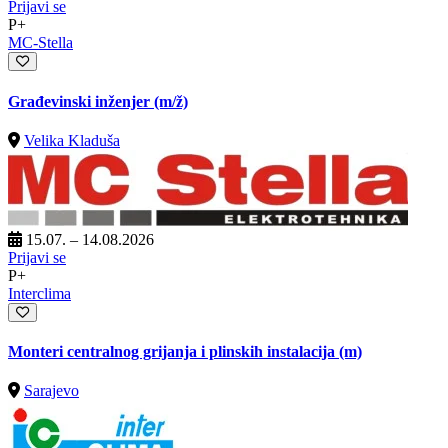
Prijavi se
P+
MC-Stella
Građevinski inženjer
(m/ž)
Velika Kladuša
15.07. – 14.08.2026
Prijavi se
P+
Interclima
Monteri centralnog grijanja i plinskih instalacija (m)
Sarajevo