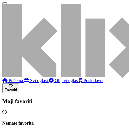
Početna
Svi oglasi
Objavi oglas
Poslodavci
Favoriti
Moji favoriti
Nemate favorita