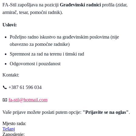
FA-Stil zapošljava na poziciji
Građevinski radnici
profila (zidar,
armirač, tesar, pomoćni radnik).
Uslovi:
Poželjno radno iskustvo na građevinskim poslovima (nije
obavezno za pomoćne radnike)
Spremnost za rad na terenu i timski rad
Odgovornost i pouzdanost
Kontakt:
📞 +387 61 596 034
📧
fa-stil@hotmail.com
Vaše prijave možete poslati putem opcije:
"Prijavite se na oglas"
.
Mjesto rada:
Tešanj
Zaposlenje: