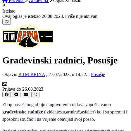
Početna
Građevina
Oglas
za posao
B
Istekao
Ovaj oglas je istekao 26.08.2023. i više nije aktivan.
Građevinski radnici, Posušje
Objavio
KTM-BRINA
, 27.07.2023. u 14:22. -
Posušje
Prijava do 26.08.2023.
Zbog povećanog obujma ugovorenih radova zapošljavamo
građevinske radnike
(
zidar,tesar,armirač,asfalter)
koji su spremni i
sposobni stručno i na vrijeme obavljati svoj posao.