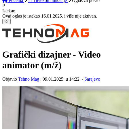
Početna
IT i telekomunikacije
Oglas
za posao
P
Istekao
Ovaj oglas je istekao 16.01.2025. i više nije aktivan.
Grafički dizajner - Video
animator
(m/ž)
Objavio
Tehno Mag
, 09.01.2025. u 14:22. -
Sarajevo