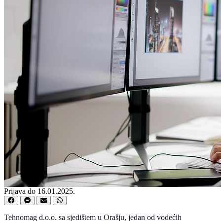
Prijava do 16.01.2025.
Tehnomag d.o.o. sa sjedištem u Orašju, jedan od vodećih