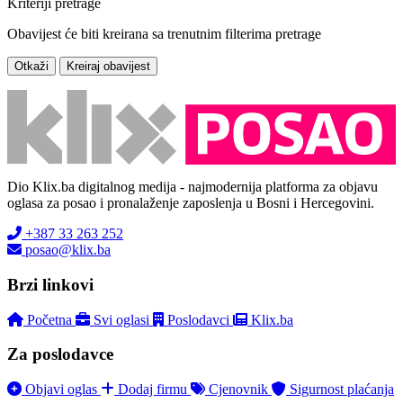
Kriteriji pretrage
Obavijest će biti kreirana sa trenutnim filterima pretrage
Otkaži
Kreiraj obavijest
Dio Klix.ba digitalnog medija - najmodernija platforma za objavu
oglasa za posao i pronalaženje zaposlenja u Bosni i Hercegovini.
+387 33 263 252
posao@klix.ba
Brzi linkovi
Početna
Svi oglasi
Poslodavci
Klix.ba
Za poslodavce
Objavi oglas
Dodaj firmu
Cjenovnik
Sigurnost plaćanja