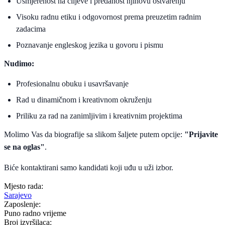
Usmjerenost na ciljeve i predanost njihovu ostvarenju
Visoku radnu etiku i odgovornost prema preuzetim radnim
zadacima
Poznavanje engleskog jezika u govoru i pismu
Nudimo:
Profesionalnu obuku i usavršavanje
Rad u dinamičnom i kreativnom okruženju
Priliku za rad na zanimljivim i kreativnim projektima
Molimo Vas da biografije sa slikom šaljete putem opcije:
"Prijavite
se na oglas"
.
Biće kontaktirani samo kandidati koji uđu u uži izbor.
Mjesto rada:
Sarajevo
Zaposlenje:
Puno radno vrijeme
Broj izvršilaca: