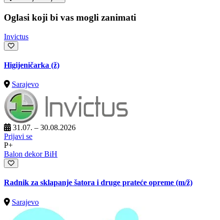
Oglasi koji bi vas mogli zanimati
Invictus
Higijeničarka (ž)
Sarajevo
31.07. – 30.08.2026
Prijavi se
P+
Balon dekor BiH
Radnik za sklapanje šatora i druge prateće opreme
(m/ž)
Sarajevo