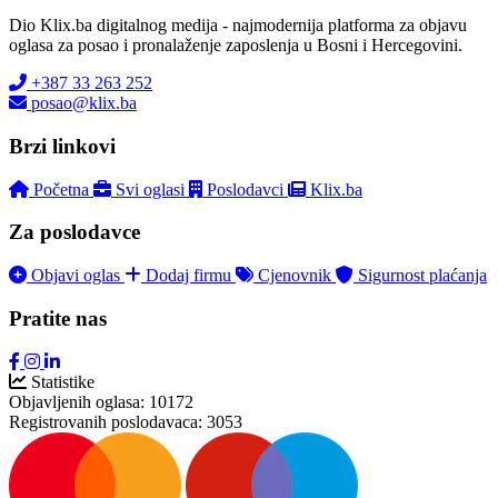
Dio Klix.ba digitalnog medija - najmodernija platforma za objavu
oglasa za posao i pronalaženje zaposlenja u Bosni i Hercegovini.
+387 33 263 252
posao@klix.ba
Brzi linkovi
Početna
Svi oglasi
Poslodavci
Klix.ba
Za poslodavce
Objavi oglas
Dodaj firmu
Cjenovnik
Sigurnost plaćanja
Pratite nas
Statistike
Objavljenih oglasa:
10172
Registrovanih poslodavaca:
3053