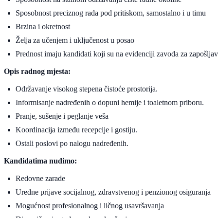
Sposobnost preciznog rada pod pritiskom, samostalno i u timu
Brzina i okretnost
Želja za učenjem i uključenost u posao
Prednost imaju kandidati koji su na evidenciji zavoda za zapošlja
Opis radnog mjesta:
Održavanje visokog stepena čistoće prostorija.
Informisanje nadređenih o dopuni hemije i toaletnom priboru.
Pranje, sušenje i peglanje veša
Koordinacija između recepcije i gostiju.
Ostali poslovi po nalogu nadređenih.
Kandidatima nudimo:
Redovne zarade
Uredne prijave socijalnog, zdravstvenog i penzionog osiguranja
Mogućnost profesionalnog i ličnog usavršavanja