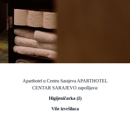
Aparthotel u Centru Sarajeva APARTHOTEL
CENTAR SARAJEVO zapošljava:
Higijeničarka (ž)
Više izvršilaca