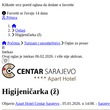
Kliknite srce pored oglasa da dodate u favorite
Favoriti se čuvaju 14 dana
Prijava
Početna
Oglasi
Higijeničarka (ž)
Početna
Turizam i ugostiteljstvo
Oglas
za posao
B
Istekao
Ovaj oglas je istekao 06.02.2026. i više nije aktivan.
Higijeničarka (ž)
Objavio
Apart Hotel Centar Sarajevo
, 05.01.2026. u 14:08. -
Sarajev