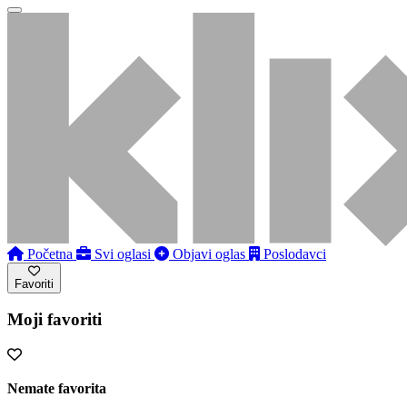
Početna
Svi oglasi
Objavi oglas
Poslodavci
Favoriti
Moji favoriti
Nemate favorita