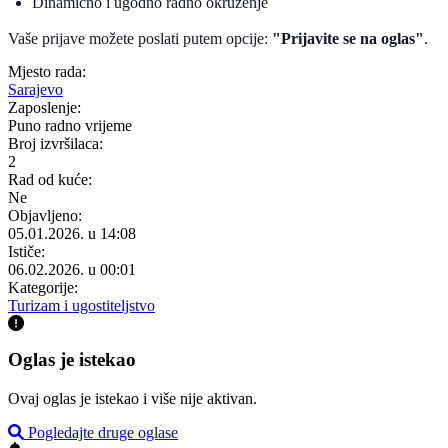
Dinamično i ugodno radno okruženje
Vaše prijave možete poslati putem opcije:
"Prijavite se na oglas"
.
Mjesto rada:
Sarajevo
Zaposlenje:
Puno radno vrijeme
Broj izvršilaca:
2
Rad od kuće:
Ne
Objavljeno:
05.01.2026. u 14:08
Ističe:
06.02.2026. u 00:01
Kategorije:
Turizam i ugostiteljstvo
Oglas je istekao
Ovaj oglas je istekao i više nije aktivan.
Pogledajte druge oglase