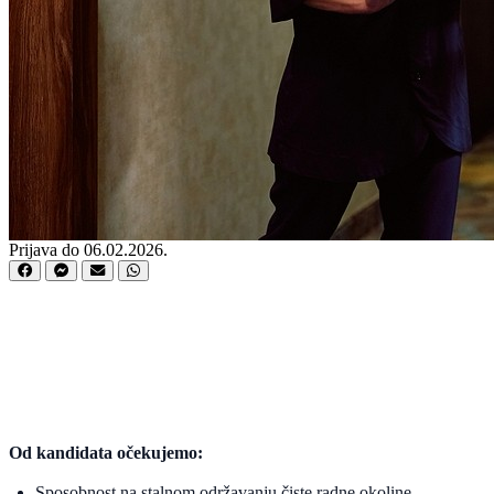
Prijava do 06.02.2026.
Od kandidata očekujemo:
Sposobnost na stalnom održavanju čiste radne okoline