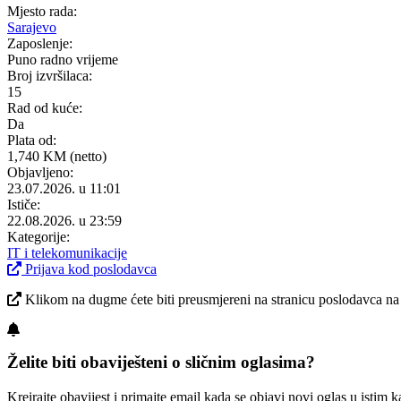
Mjesto rada:
Sarajevo
Zaposlenje:
Puno radno vrijeme
Broj izvršilaca:
15
Rad od kuće:
Da
Plata od:
1,740 KM (netto)
Objavljeno:
23.07.2026. u 11:01
Ističe:
22.08.2026. u 23:59
Kategorije:
IT i telekomunikacije
Prijava kod poslodavca
Klikom na dugme ćete biti preusmjereni na stranicu poslodavca na ko
Želite biti obaviješteni o sličnim oglasima?
Kreirajte obavijest i primajte email kada se objavi novi oglas u istim ka