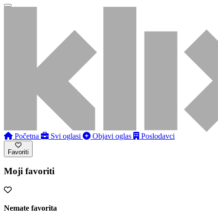
Početna
Svi oglasi
Objavi oglas
Poslodavci
Favoriti
Moji favoriti
Nemate favorita