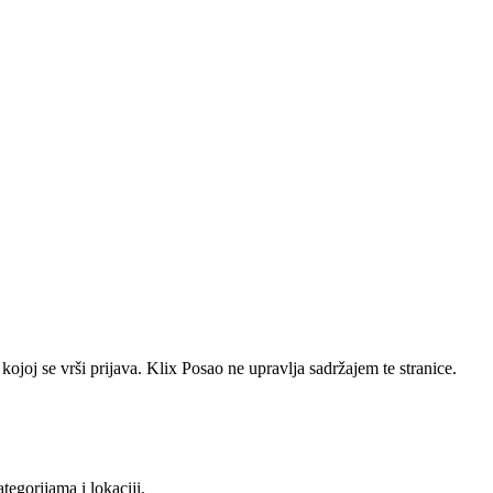
joj se vrši prijava. Klix Posao ne upravlja sadržajem te stranice.
tegorijama i lokaciji.