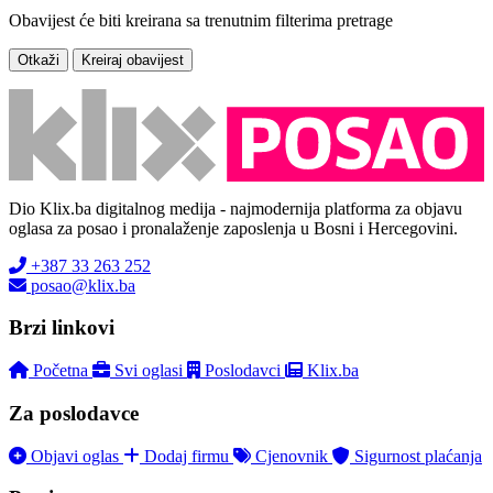
Obavijest će biti kreirana sa trenutnim filterima pretrage
Otkaži
Kreiraj obavijest
Dio Klix.ba digitalnog medija - najmodernija platforma za objavu
oglasa za posao i pronalaženje zaposlenja u Bosni i Hercegovini.
+387 33 263 252
posao@klix.ba
Brzi linkovi
Početna
Svi oglasi
Poslodavci
Klix.ba
Za poslodavce
Objavi oglas
Dodaj firmu
Cjenovnik
Sigurnost plaćanja