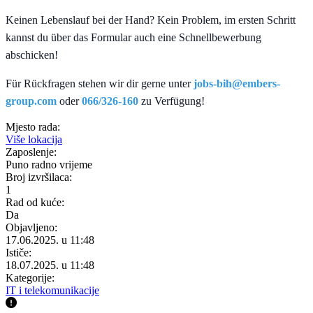
Keinen Lebenslauf bei der Hand? Kein Problem, im ersten Schritt
kannst du über das Formular auch eine Schnellbewerbung
abschicken!
Für Rückfragen stehen wir dir gerne unter
jobs-bih@embers-
group.com
oder
066/326-160
zu Verfügung!
Mjesto rada:
Više lokacija
Zaposlenje:
Puno radno vrijeme
Broj izvršilaca:
1
Rad od kuće:
Da
Objavljeno:
17.06.2025. u 11:48
Ističe:
18.07.2025. u 11:48
Kategorije:
IT i telekomunikacije