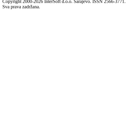
Copyright 2000-2026 InterSoft d.o.o. Sarajevo. ISSN 2566-3771.
Sva prava zadržana.