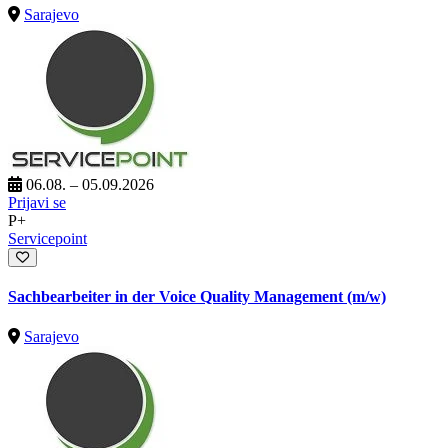
Sarajevo
06.08. – 05.09.2026
Prijavi se
P+
Servicepoint
Sachbearbeiter in der Voice Quality Management (m/w)
Sarajevo