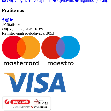
Objavi oglas
Dodaj firmu
Cjenovnik
Sigurnost plaćanja
Pratite nas
Statistike
Objavljenih oglasa:
10169
Registrovanih poslodavaca:
3053