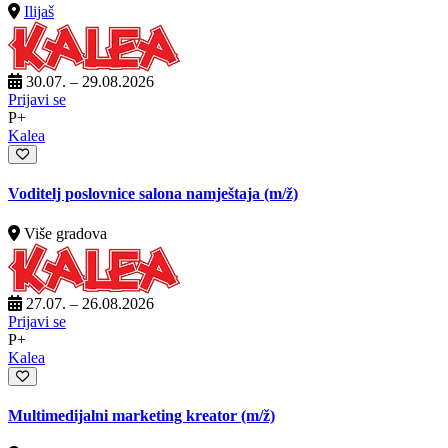
Ilijaš
30.07. – 29.08.2026
Prijavi se
P+
Kalea
Voditelj poslovnice salona namještaja
(m/ž)
Više gradova
27.07. – 26.08.2026
Prijavi se
P+
Kalea
Multimedijalni marketing kreator
(m/ž)