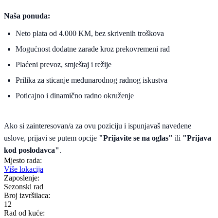
Naša ponuda:
Neto plata od 4.000 KM, bez skrivenih troškova
Mogućnost dodatne zarade kroz prekovremeni rad
Plaćeni prevoz, smještaj i režije
Prilika za sticanje međunarodnog radnog iskustva
Poticajno i dinamično radno okruženje
Ako si zainteresovan/a za ovu poziciju i ispunjavaš navedene
uslove, prijavi se putem opcije
"Prijavite se na oglas"
ili
"Prijava
kod poslodavca"
.
Mjesto rada:
Više lokacija
Zaposlenje:
Sezonski rad
Broj izvršilaca:
12
Rad od kuće: