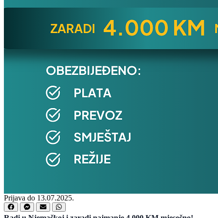
Prijava do 13.07.2025.
Radi u Njemačkoj i zaradi najmanje 4.000 KM mjesečno!