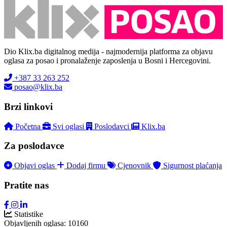
Dio Klix.ba digitalnog medija - najmodernija platforma za objavu
oglasa za posao i pronalaženje zaposlenja u Bosni i Hercegovini.
+387 33 263 252
posao@klix.ba
Brzi linkovi
Početna
Svi oglasi
Poslodavci
Klix.ba
Za poslodavce
Objavi oglas
Dodaj firmu
Cjenovnik
Sigurnost plaćanja
Pratite nas
Statistike
Objavljenih oglasa:
10160